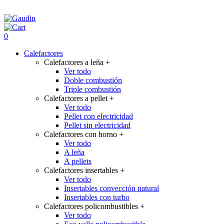
0
Calefactores
Calefactores a leña
+
Ver todo
Doble combustión
Triple combustión
Calefactores a pellet
+
Ver todo
Pellet con electricidad
Pellet sin electricidad
Calefactores con horno
+
Ver todo
A leña
A pellets
Calefactores insertables
+
Ver todo
Insertables convección natural
Insertables con turbo
Calefactores policombustibles
+
Ver todo