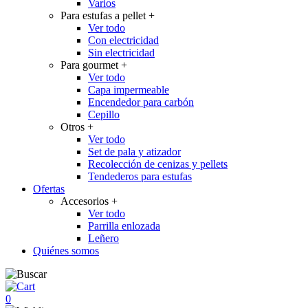
Varios
Para estufas a pellet
+
Ver todo
Con electricidad
Sin electricidad
Para gourmet
+
Ver todo
Capa impermeable
Encendedor para carbón
Cepillo
Otros
+
Ver todo
Set de pala y atizador
Recolección de cenizas y pellets
Tendederos para estufas
Ofertas
Accesorios
+
Ver todo
Parrilla enlozada
Leñero
Quiénes somos
0