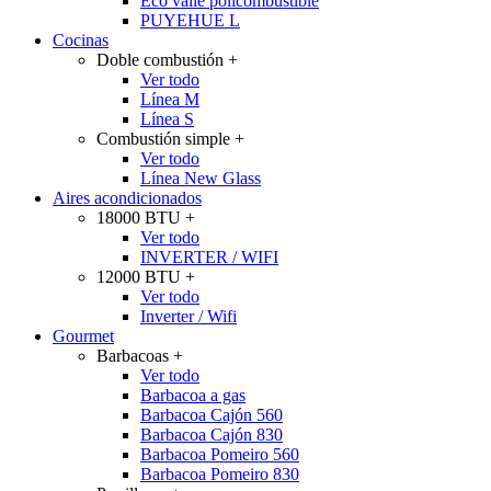
Eco valle policombustible
PUYEHUE L
Cocinas
Doble combustión
+
Ver todo
Línea M
Línea S
Combustión simple
+
Ver todo
Línea New Glass
Aires acondicionados
18000 BTU
+
Ver todo
INVERTER / WIFI
12000 BTU
+
Ver todo
Inverter / Wifi
Gourmet
Barbacoas
+
Ver todo
Barbacoa a gas
Barbacoa Cajón 560
Barbacoa Cajón 830
Barbacoa Pomeiro 560
Barbacoa Pomeiro 830