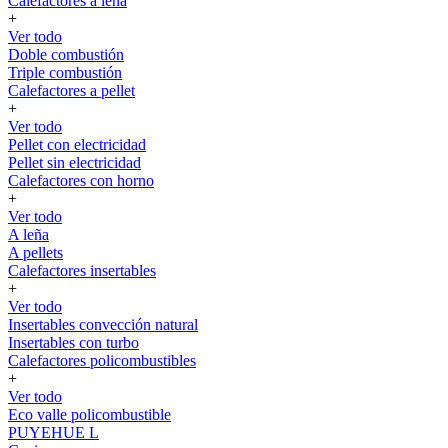
Calefactores a leña
+
Ver todo
Doble combustión
Triple combustión
Calefactores a pellet
+
Ver todo
Pellet con electricidad
Pellet sin electricidad
Calefactores con horno
+
Ver todo
A leña
A pellets
Calefactores insertables
+
Ver todo
Insertables convección natural
Insertables con turbo
Calefactores policombustibles
+
Ver todo
Eco valle policombustible
PUYEHUE L