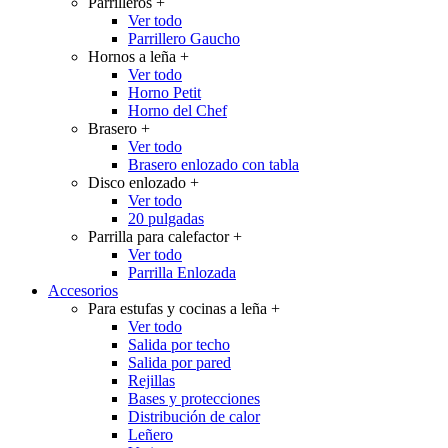
Parrilleros
+
Ver todo
Parrillero Gaucho
Hornos a leña
+
Ver todo
Horno Petit
Horno del Chef
Brasero
+
Ver todo
Brasero enlozado con tabla
Disco enlozado
+
Ver todo
20 pulgadas
Parrilla para calefactor
+
Ver todo
Parrilla Enlozada
Accesorios
Para estufas y cocinas a leña
+
Ver todo
Salida por techo
Salida por pared
Rejillas
Bases y protecciones
Distribución de calor
Leñero