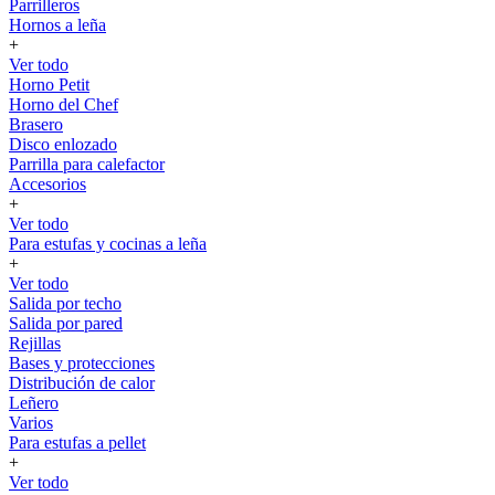
Parrilleros
Hornos a leña
+
Ver todo
Horno Petit
Horno del Chef
Brasero
Disco enlozado
Parrilla para calefactor
Accesorios
+
Ver todo
Para estufas y cocinas a leña
+
Ver todo
Salida por techo
Salida por pared
Rejillas
Bases y protecciones
Distribución de calor
Leñero
Varios
Para estufas a pellet
+
Ver todo