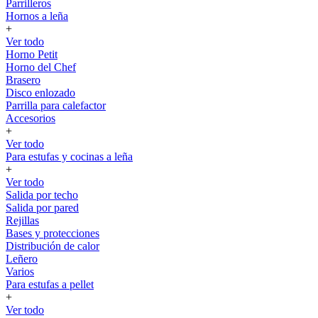
Parrilleros
Hornos a leña
+
Ver todo
Horno Petit
Horno del Chef
Brasero
Disco enlozado
Parrilla para calefactor
Accesorios
+
Ver todo
Para estufas y cocinas a leña
+
Ver todo
Salida por techo
Salida por pared
Rejillas
Bases y protecciones
Distribución de calor
Leñero
Varios
Para estufas a pellet
+
Ver todo