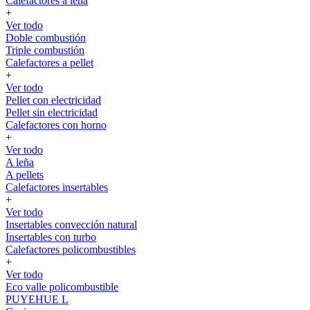
Calefactores a leña
+
Ver todo
Doble combustión
Triple combustión
Calefactores a pellet
+
Ver todo
Pellet con electricidad
Pellet sin electricidad
Calefactores con horno
+
Ver todo
A leña
A pellets
Calefactores insertables
+
Ver todo
Insertables convección natural
Insertables con turbo
Calefactores policombustibles
+
Ver todo
Eco valle policombustible
PUYEHUE L