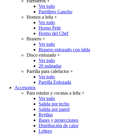
Parrilleros
+
Ver todo
Parrillero Gaucho
Hornos a leña
+
Ver todo
Horno Petit
Horno del Chef
Brasero
+
Ver todo
Brasero enlozado con tabla
Disco enlozado
+
Ver todo
20 pulgadas
Parrilla para calefactor
+
Ver todo
Parrilla Enlozada
Accesorios
Para estufas y cocinas a leña
+
Ver todo
Salida por techo
Salida por pared
Rejillas
Bases y protecciones
Distribución de calor
Leñero