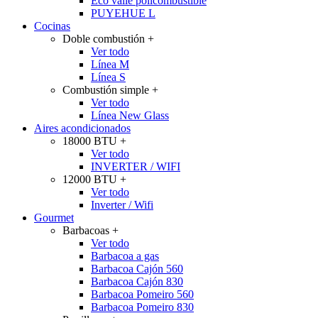
Eco valle policombustible
PUYEHUE L
Cocinas
Doble combustión
+
Ver todo
Línea M
Línea S
Combustión simple
+
Ver todo
Línea New Glass
Aires acondicionados
18000 BTU
+
Ver todo
INVERTER / WIFI
12000 BTU
+
Ver todo
Inverter / Wifi
Gourmet
Barbacoas
+
Ver todo
Barbacoa a gas
Barbacoa Cajón 560
Barbacoa Cajón 830
Barbacoa Pomeiro 560
Barbacoa Pomeiro 830