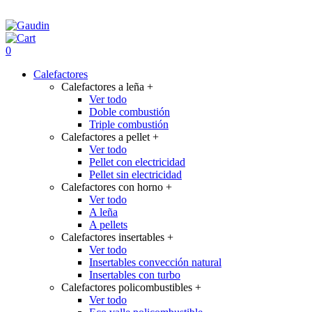
0
Calefactores
Calefactores a leña
+
Ver todo
Doble combustión
Triple combustión
Calefactores a pellet
+
Ver todo
Pellet con electricidad
Pellet sin electricidad
Calefactores con horno
+
Ver todo
A leña
A pellets
Calefactores insertables
+
Ver todo
Insertables convección natural
Insertables con turbo
Calefactores policombustibles
+
Ver todo