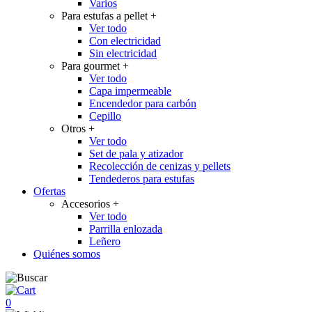
Varios
Para estufas a pellet
+
Ver todo
Con electricidad
Sin electricidad
Para gourmet
+
Ver todo
Capa impermeable
Encendedor para carbón
Cepillo
Otros
+
Ver todo
Set de pala y atizador
Recolección de cenizas y pellets
Tendederos para estufas
Ofertas
Accesorios
+
Ver todo
Parrilla enlozada
Leñero
Quiénes somos
0