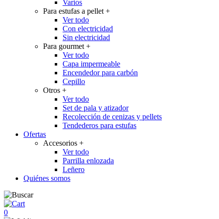
Varios
Para estufas a pellet
+
Ver todo
Con electricidad
Sin electricidad
Para gourmet
+
Ver todo
Capa impermeable
Encendedor para carbón
Cepillo
Otros
+
Ver todo
Set de pala y atizador
Recolección de cenizas y pellets
Tendederos para estufas
Ofertas
Accesorios
+
Ver todo
Parrilla enlozada
Leñero
Quiénes somos
0