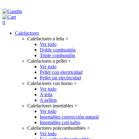
0
Calefactores
Calefactores a leña
+
Ver todo
Doble combustión
Triple combustión
Calefactores a pellet
+
Ver todo
Pellet con electricidad
Pellet sin electricidad
Calefactores con horno
+
Ver todo
A leña
A pellets
Calefactores insertables
+
Ver todo
Insertables convección natural
Insertables con turbo
Calefactores policombustibles
+
Ver todo