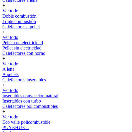
Calefactores a leña
+
Ver todo
Doble combustión
Triple combustión
Calefactores a pellet
+
Ver todo
Pellet con electricidad
Pellet sin electricidad
Calefactores con horno
+
Ver todo
A leña
A pellets
Calefactores insertables
+
Ver todo
Insertables convección natural
Insertables con turbo
Calefactores policombustibles
+
Ver todo
Eco valle policombustible
PUYEHUE L