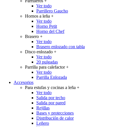
Parrilleros
+
Ver todo
Parrillero Gaucho
Hornos a leña
+
Ver todo
Horno Petit
Horno del Chef
Brasero
+
Ver todo
Brasero enlozado con tabla
Disco enlozado
+
Ver todo
20 pulgadas
Parrilla para calefactor
+
Ver todo
Parrilla Enlozada
Accesorios
Para estufas y cocinas a leña
+
Ver todo
Salida por techo
Salida por pared
Rejillas
Bases y protecciones
Distribución de calor
Leñero