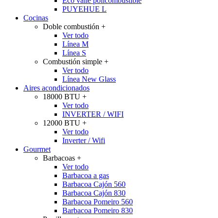
Eco valle policombustible
PUYEHUE L
Cocinas
Doble combustión
+
Ver todo
Línea M
Línea S
Combustión simple
+
Ver todo
Línea New Glass
Aires acondicionados
18000 BTU
+
Ver todo
INVERTER / WIFI
12000 BTU
+
Ver todo
Inverter / Wifi
Gourmet
Barbacoas
+
Ver todo
Barbacoa a gas
Barbacoa Cajón 560
Barbacoa Cajón 830
Barbacoa Pomeiro 560
Barbacoa Pomeiro 830