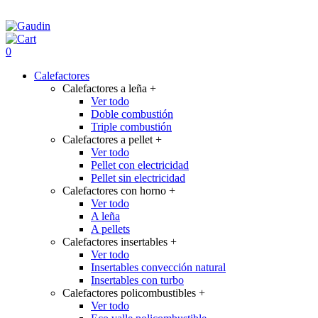
0
Calefactores
Calefactores a leña
+
Ver todo
Doble combustión
Triple combustión
Calefactores a pellet
+
Ver todo
Pellet con electricidad
Pellet sin electricidad
Calefactores con horno
+
Ver todo
A leña
A pellets
Calefactores insertables
+
Ver todo
Insertables convección natural
Insertables con turbo
Calefactores policombustibles
+
Ver todo