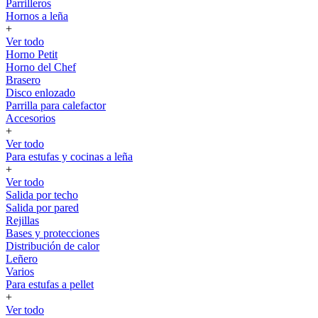
Parrilleros
Hornos a leña
+
Ver todo
Horno Petit
Horno del Chef
Brasero
Disco enlozado
Parrilla para calefactor
Accesorios
+
Ver todo
Para estufas y cocinas a leña
+
Ver todo
Salida por techo
Salida por pared
Rejillas
Bases y protecciones
Distribución de calor
Leñero
Varios
Para estufas a pellet
+
Ver todo