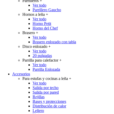
Parrilleros
+
Ver todo
Parrillero Gaucho
Hornos a leña
+
Ver todo
Horno Petit
Horno del Chef
Brasero
+
Ver todo
Brasero enlozado con tabla
Disco enlozado
+
Ver todo
20 pulgadas
Parrilla para calefactor
+
Ver todo
Parrilla Enlozada
Accesorios
Para estufas y cocinas a leña
+
Ver todo
Salida por techo
Salida por pared
Rejillas
Bases y protecciones
Distribución de calor
Leñero