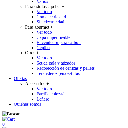
Varios
Para estufas a pellet
+
Ver todo
Con electricidad
Sin electricidad
Para gourmet
+
Ver todo
Capa impermeable
Encendedor para carbón
Cepillo
Otros
+
Ver todo
Set de pala y atizador
Recolección de cenizas y pellets
Tendederos para estufas
Ofertas
Accesorios
+
Ver todo
Parrilla enlozada
Leñero
Quiénes somos
0