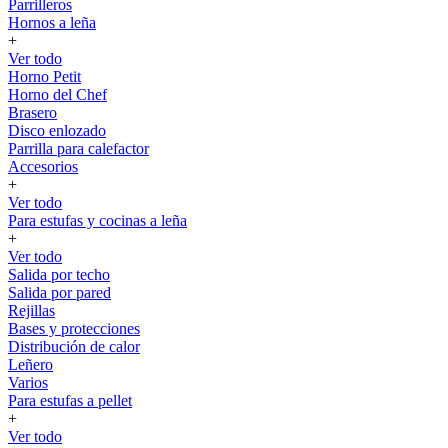
Parrilleros
Hornos a leña
+
Ver todo
Horno Petit
Horno del Chef
Brasero
Disco enlozado
Parrilla para calefactor
Accesorios
+
Ver todo
Para estufas y cocinas a leña
+
Ver todo
Salida por techo
Salida por pared
Rejillas
Bases y protecciones
Distribución de calor
Leñero
Varios
Para estufas a pellet
+
Ver todo