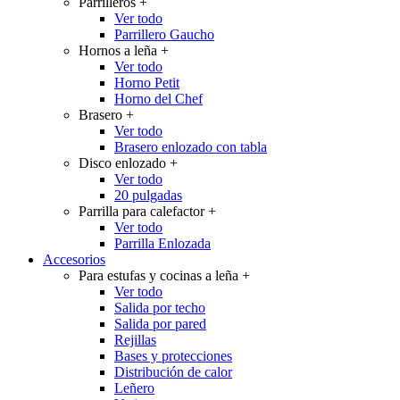
Parrilleros
+
Ver todo
Parrillero Gaucho
Hornos a leña
+
Ver todo
Horno Petit
Horno del Chef
Brasero
+
Ver todo
Brasero enlozado con tabla
Disco enlozado
+
Ver todo
20 pulgadas
Parrilla para calefactor
+
Ver todo
Parrilla Enlozada
Accesorios
Para estufas y cocinas a leña
+
Ver todo
Salida por techo
Salida por pared
Rejillas
Bases y protecciones
Distribución de calor
Leñero