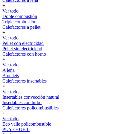
Calefactores a leña
+
Ver todo
Doble combustión
Triple combustión
Calefactores a pellet
+
Ver todo
Pellet con electricidad
Pellet sin electricidad
Calefactores con horno
+
Ver todo
A leña
A pellets
Calefactores insertables
+
Ver todo
Insertables convección natural
Insertables con turbo
Calefactores policombustibles
+
Ver todo
Eco valle policombustible
PUYEHUE L