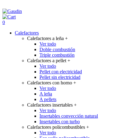
0
Calefactores
Calefactores a leña
+
Ver todo
Doble combustión
Triple combustión
Calefactores a pellet
+
Ver todo
Pellet con electricidad
Pellet sin electricidad
Calefactores con horno
+
Ver todo
A leña
A pellets
Calefactores insertables
+
Ver todo
Insertables convección natural
Insertables con turbo
Calefactores policombustibles
+
Ver todo