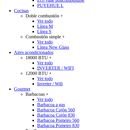
Eco valle policombustible
PUYEHUE L
Cocinas
Doble combustión
+
Ver todo
Línea M
Línea S
Combustión simple
+
Ver todo
Línea New Glass
Aires acondicionados
18000 BTU
+
Ver todo
INVERTER / WIFI
12000 BTU
+
Ver todo
Inverter / Wifi
Gourmet
Barbacoas
+
Ver todo
Barbacoa a gas
Barbacoa Cajón 560
Barbacoa Cajón 830
Barbacoa Pomeiro 560
Barbacoa Pomeiro 830