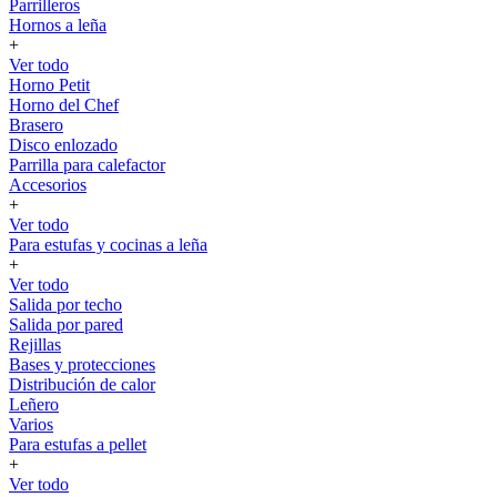
Parrilleros
Hornos a leña
+
Ver todo
Horno Petit
Horno del Chef
Brasero
Disco enlozado
Parrilla para calefactor
Accesorios
+
Ver todo
Para estufas y cocinas a leña
+
Ver todo
Salida por techo
Salida por pared
Rejillas
Bases y protecciones
Distribución de calor
Leñero
Varios
Para estufas a pellet
+
Ver todo