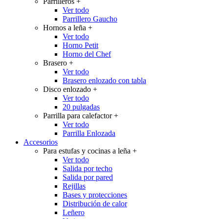
Parrilleros
+
Ver todo
Parrillero Gaucho
Hornos a leña
+
Ver todo
Horno Petit
Horno del Chef
Brasero
+
Ver todo
Brasero enlozado con tabla
Disco enlozado
+
Ver todo
20 pulgadas
Parrilla para calefactor
+
Ver todo
Parrilla Enlozada
Accesorios
Para estufas y cocinas a leña
+
Ver todo
Salida por techo
Salida por pared
Rejillas
Bases y protecciones
Distribución de calor
Leñero