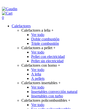
0
Calefactores
Calefactores a leña
+
Ver todo
Doble combustión
Triple combustión
Calefactores a pellet
+
Ver todo
Pellet con electricidad
Pellet sin electricidad
Calefactores con horno
+
Ver todo
A leña
A pellets
Calefactores insertables
+
Ver todo
Insertables convección natural
Insertables con turbo
Calefactores policombustibles
+
Ver todo