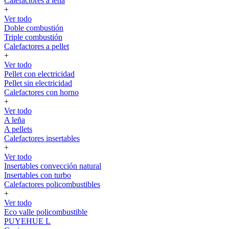
Calefactores a leña
+
Ver todo
Doble combustión
Triple combustión
Calefactores a pellet
+
Ver todo
Pellet con electricidad
Pellet sin electricidad
Calefactores con horno
+
Ver todo
A leña
A pellets
Calefactores insertables
+
Ver todo
Insertables convección natural
Insertables con turbo
Calefactores policombustibles
+
Ver todo
Eco valle policombustible
PUYEHUE L