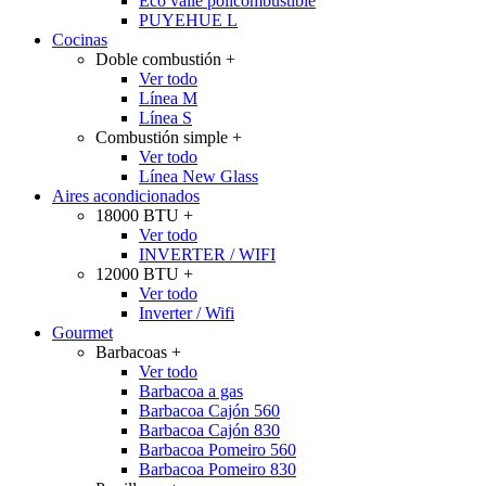
Eco valle policombustible
PUYEHUE L
Cocinas
Doble combustión
+
Ver todo
Línea M
Línea S
Combustión simple
+
Ver todo
Línea New Glass
Aires acondicionados
18000 BTU
+
Ver todo
INVERTER / WIFI
12000 BTU
+
Ver todo
Inverter / Wifi
Gourmet
Barbacoas
+
Ver todo
Barbacoa a gas
Barbacoa Cajón 560
Barbacoa Cajón 830
Barbacoa Pomeiro 560
Barbacoa Pomeiro 830