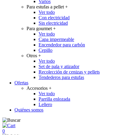
Varios
Para estufas a pellet
+
Ver todo
Con electricidad
Sin electricidad
Para gourmet
+
Ver todo
Capa impermeable
Encendedor para carbón
Cepillo
Otros
+
Ver todo
Set de pala y atizador
Recolección de cenizas y pellets
Tendederos para estufas
Ofertas
Accesorios
+
Ver todo
Parrilla enlozada
Leñero
Quiénes somos
0