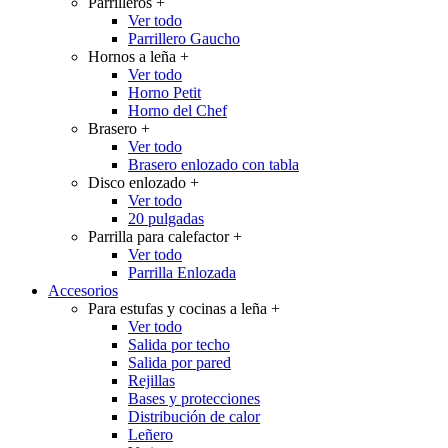
Parrilleros
+
Ver todo
Parrillero Gaucho
Hornos a leña
+
Ver todo
Horno Petit
Horno del Chef
Brasero
+
Ver todo
Brasero enlozado con tabla
Disco enlozado
+
Ver todo
20 pulgadas
Parrilla para calefactor
+
Ver todo
Parrilla Enlozada
Accesorios
Para estufas y cocinas a leña
+
Ver todo
Salida por techo
Salida por pared
Rejillas
Bases y protecciones
Distribución de calor
Leñero