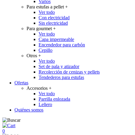
Varios
Para estufas a pellet
+
Ver todo
Con electricidad
Sin electricidad
Para gourmet
+
Ver todo
Capa impermeable
Encendedor para carbón
Cepillo
Otros
+
Ver todo
Set de pala y atizador
Recolección de cenizas y pellets
Tendederos para estufas
Ofertas
Accesorios
+
Ver todo
Parrilla enlozada
Leñero
Quiénes somos
0