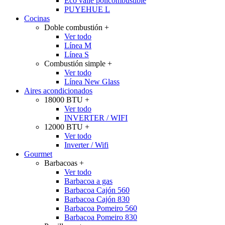
Eco valle policombustible
PUYEHUE L
Cocinas
Doble combustión
+
Ver todo
Línea M
Línea S
Combustión simple
+
Ver todo
Línea New Glass
Aires acondicionados
18000 BTU
+
Ver todo
INVERTER / WIFI
12000 BTU
+
Ver todo
Inverter / Wifi
Gourmet
Barbacoas
+
Ver todo
Barbacoa a gas
Barbacoa Cajón 560
Barbacoa Cajón 830
Barbacoa Pomeiro 560
Barbacoa Pomeiro 830