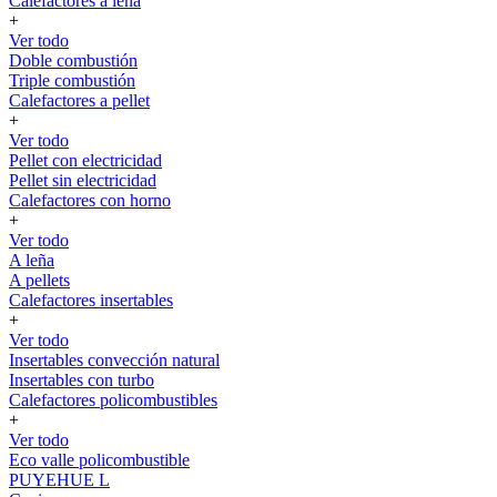
Calefactores a leña
+
Ver todo
Doble combustión
Triple combustión
Calefactores a pellet
+
Ver todo
Pellet con electricidad
Pellet sin electricidad
Calefactores con horno
+
Ver todo
A leña
A pellets
Calefactores insertables
+
Ver todo
Insertables convección natural
Insertables con turbo
Calefactores policombustibles
+
Ver todo
Eco valle policombustible
PUYEHUE L