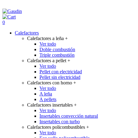
0
Calefactores
Calefactores a leña
+
Ver todo
Doble combustión
Triple combustión
Calefactores a pellet
+
Ver todo
Pellet con electricidad
Pellet sin electricidad
Calefactores con horno
+
Ver todo
A leña
A pellets
Calefactores insertables
+
Ver todo
Insertables convección natural
Insertables con turbo
Calefactores policombustibles
+
Ver todo