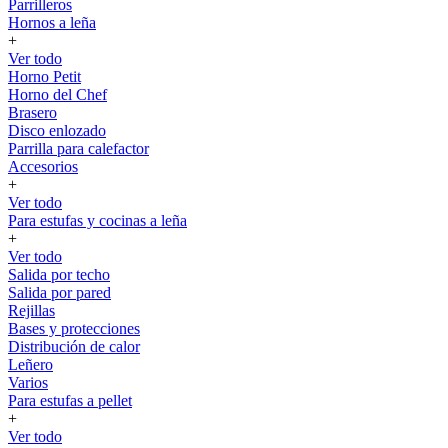
Parrilleros
Hornos a leña
+
Ver todo
Horno Petit
Horno del Chef
Brasero
Disco enlozado
Parrilla para calefactor
Accesorios
+
Ver todo
Para estufas y cocinas a leña
+
Ver todo
Salida por techo
Salida por pared
Rejillas
Bases y protecciones
Distribución de calor
Leñero
Varios
Para estufas a pellet
+
Ver todo