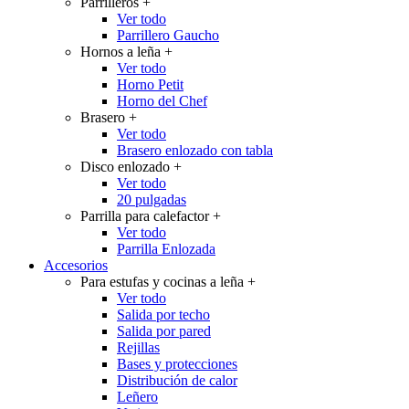
Parrilleros
+
Ver todo
Parrillero Gaucho
Hornos a leña
+
Ver todo
Horno Petit
Horno del Chef
Brasero
+
Ver todo
Brasero enlozado con tabla
Disco enlozado
+
Ver todo
20 pulgadas
Parrilla para calefactor
+
Ver todo
Parrilla Enlozada
Accesorios
Para estufas y cocinas a leña
+
Ver todo
Salida por techo
Salida por pared
Rejillas
Bases y protecciones
Distribución de calor
Leñero