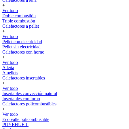
Calefactores a leña
+
Ver todo
Doble combustión
Triple combustión
Calefactores a pellet
+
Ver todo
Pellet con electricidad
Pellet sin electricidad
Calefactores con horno
+
Ver todo
A leña
A pellets
Calefactores insertables
+
Ver todo
Insertables convección natural
Insertables con turbo
Calefactores policombustibles
+
Ver todo
Eco valle policombustible
PUYEHUE L