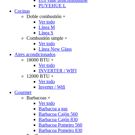
Eco valle policombustible
PUYEHUE L
Cocinas
Doble combustión
+
Ver todo
Línea M
Línea S
Combustión simple
+
Ver todo
Línea New Glass
Aires acondicionados
18000 BTU
+
Ver todo
INVERTER / WIFI
12000 BTU
+
Ver todo
Inverter / Wifi
Gourmet
Barbacoas
+
Ver todo
Barbacoa a gas
Barbacoa Cajón 560
Barbacoa Cajón 830
Barbacoa Pomeiro 560
Barbacoa Pomeiro 830