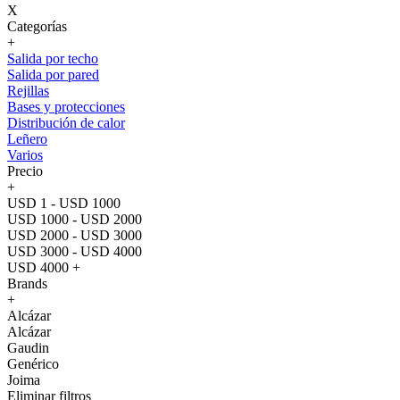
X
Categorías
+
Salida por techo
Salida por pared
Rejillas
Bases y protecciones
Distribución de calor
Leñero
Varios
Precio
+
USD 1 - USD 1000
USD 1000 - USD 2000
USD 2000 - USD 3000
USD 3000 - USD 4000
USD 4000 +
Brands
+
Alcázar
Alcázar
Gaudin
Genérico
Joima
Eliminar filtros