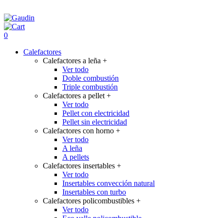
0
Calefactores
Calefactores a leña
+
Ver todo
Doble combustión
Triple combustión
Calefactores a pellet
+
Ver todo
Pellet con electricidad
Pellet sin electricidad
Calefactores con horno
+
Ver todo
A leña
A pellets
Calefactores insertables
+
Ver todo
Insertables convección natural
Insertables con turbo
Calefactores policombustibles
+
Ver todo