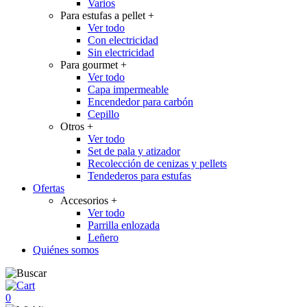
Varios
Para estufas a pellet
+
Ver todo
Con electricidad
Sin electricidad
Para gourmet
+
Ver todo
Capa impermeable
Encendedor para carbón
Cepillo
Otros
+
Ver todo
Set de pala y atizador
Recolección de cenizas y pellets
Tendederos para estufas
Ofertas
Accesorios
+
Ver todo
Parrilla enlozada
Leñero
Quiénes somos
0