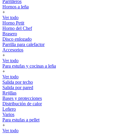
Parrilleros
Hornos a leña
+
Ver todo
Horno Petit
Horno del Chef
Brasero
Disco enlozado
Parrilla para calefactor
Accesorios
+
Ver todo
Para estufas y cocinas a leña
+
Ver todo
Salida por techo
Salida por pared
Rejillas
Bases y protecciones
Distribución de calor
Leñero
Varios
Para estufas a pellet
+
Ver todo