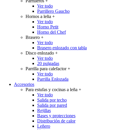
Parrilleros
+
Ver todo
Parrillero Gaucho
Hornos a leña
+
Ver todo
Horno Petit
Horno del Chef
Brasero
+
Ver todo
Brasero enlozado con tabla
Disco enlozado
+
Ver todo
20 pulgadas
Parrilla para calefactor
+
Ver todo
Parrilla Enlozada
Accesorios
Para estufas y cocinas a leña
+
Ver todo
Salida por techo
Salida por pared
Rejillas
Bases y protecciones
Distribución de calor
Leñero