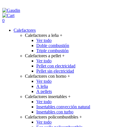
0
Calefactores
Calefactores a leña
+
Ver todo
Doble combustión
Triple combustión
Calefactores a pellet
+
Ver todo
Pellet con electricidad
Pellet sin electricidad
Calefactores con horno
+
Ver todo
A leña
A pellets
Calefactores insertables
+
Ver todo
Insertables convección natural
Insertables con turbo
Calefactores policombustibles
+
Ver todo