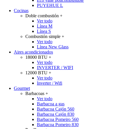
Eco valle policombustible
PUYEHUE L
Cocinas
Doble combustión
+
Ver todo
Línea M
Línea S
Combustión simple
+
Ver todo
Línea New Glass
Aires acondicionados
18000 BTU
+
Ver todo
INVERTER / WIFI
12000 BTU
+
Ver todo
Inverter / Wifi
Gourmet
Barbacoas
+
Ver todo
Barbacoa a gas
Barbacoa Cajón 560
Barbacoa Cajón 830
Barbacoa Pomeiro 560
Barbacoa Pomeiro 830