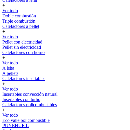
Calefactores a leña
+
Ver todo
Doble combustión
Triple combustión
Calefactores a pellet
+
Ver todo
Pellet con electricidad
Pellet sin electricidad
Calefactores con horno
+
Ver todo
A leña
A pellets
Calefactores insertables
+
Ver todo
Insertables convección natural
Insertables con turbo
Calefactores policombustibles
+
Ver todo
Eco valle policombustible
PUYEHUE L