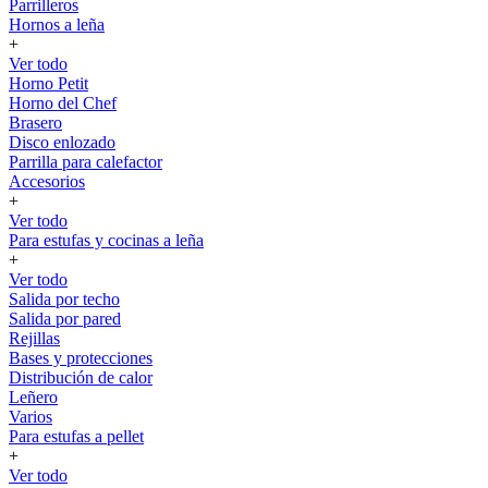
Parrilleros
Hornos a leña
+
Ver todo
Horno Petit
Horno del Chef
Brasero
Disco enlozado
Parrilla para calefactor
Accesorios
+
Ver todo
Para estufas y cocinas a leña
+
Ver todo
Salida por techo
Salida por pared
Rejillas
Bases y protecciones
Distribución de calor
Leñero
Varios
Para estufas a pellet
+
Ver todo