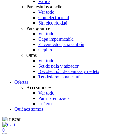
Varios
Para estufas a pellet
+
Ver todo
Con electricidad
Sin electricidad
Para gourmet
+
Ver todo
Capa impermeable
Encendedor para carbón
Cepillo
Otros
+
Ver todo
Set de pala y atizador
Recolección de cenizas y pellets
Tendederos para estufas
Ofertas
Accesorios
+
Ver todo
Parrilla enlozada
Leñero
Quiénes somos
0