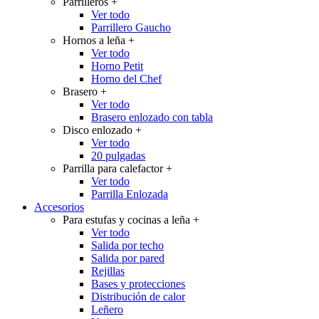
Parrilleros
+
Ver todo
Parrillero Gaucho
Hornos a leña
+
Ver todo
Horno Petit
Horno del Chef
Brasero
+
Ver todo
Brasero enlozado con tabla
Disco enlozado
+
Ver todo
20 pulgadas
Parrilla para calefactor
+
Ver todo
Parrilla Enlozada
Accesorios
Para estufas y cocinas a leña
+
Ver todo
Salida por techo
Salida por pared
Rejillas
Bases y protecciones
Distribución de calor
Leñero