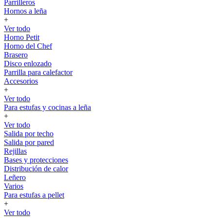
Parrilleros
Hornos a leña
+
Ver todo
Horno Petit
Horno del Chef
Brasero
Disco enlozado
Parrilla para calefactor
Accesorios
+
Ver todo
Para estufas y cocinas a leña
+
Ver todo
Salida por techo
Salida por pared
Rejillas
Bases y protecciones
Distribución de calor
Leñero
Varios
Para estufas a pellet
+
Ver todo