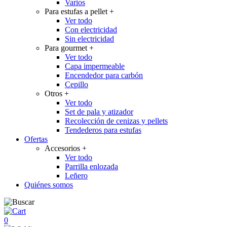
Varios
Para estufas a pellet
+
Ver todo
Con electricidad
Sin electricidad
Para gourmet
+
Ver todo
Capa impermeable
Encendedor para carbón
Cepillo
Otros
+
Ver todo
Set de pala y atizador
Recolección de cenizas y pellets
Tendederos para estufas
Ofertas
Accesorios
+
Ver todo
Parrilla enlozada
Leñero
Quiénes somos
0