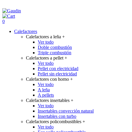
0
Calefactores
Calefactores a leña
+
Ver todo
Doble combustión
Triple combustión
Calefactores a pellet
+
Ver todo
Pellet con electricidad
Pellet sin electricidad
Calefactores con horno
+
Ver todo
A leña
A pellets
Calefactores insertables
+
Ver todo
Insertables convección natural
Insertables con turbo
Calefactores policombustibles
+
Ver todo