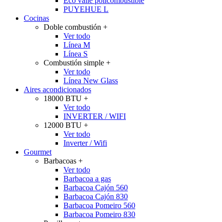
Eco valle policombustible
PUYEHUE L
Cocinas
Doble combustión
+
Ver todo
Línea M
Línea S
Combustión simple
+
Ver todo
Línea New Glass
Aires acondicionados
18000 BTU
+
Ver todo
INVERTER / WIFI
12000 BTU
+
Ver todo
Inverter / Wifi
Gourmet
Barbacoas
+
Ver todo
Barbacoa a gas
Barbacoa Cajón 560
Barbacoa Cajón 830
Barbacoa Pomeiro 560
Barbacoa Pomeiro 830