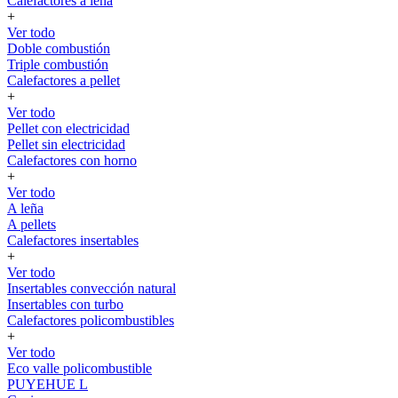
Calefactores a leña
+
Ver todo
Doble combustión
Triple combustión
Calefactores a pellet
+
Ver todo
Pellet con electricidad
Pellet sin electricidad
Calefactores con horno
+
Ver todo
A leña
A pellets
Calefactores insertables
+
Ver todo
Insertables convección natural
Insertables con turbo
Calefactores policombustibles
+
Ver todo
Eco valle policombustible
PUYEHUE L