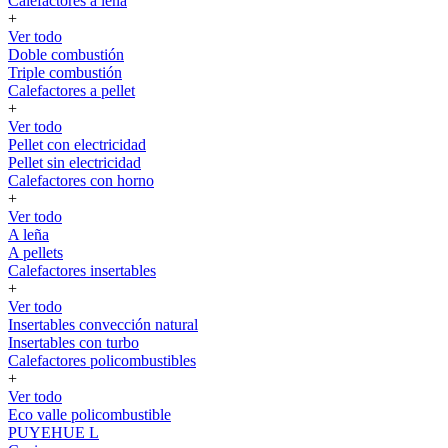
Calefactores a leña
+
Ver todo
Doble combustión
Triple combustión
Calefactores a pellet
+
Ver todo
Pellet con electricidad
Pellet sin electricidad
Calefactores con horno
+
Ver todo
A leña
A pellets
Calefactores insertables
+
Ver todo
Insertables convección natural
Insertables con turbo
Calefactores policombustibles
+
Ver todo
Eco valle policombustible
PUYEHUE L