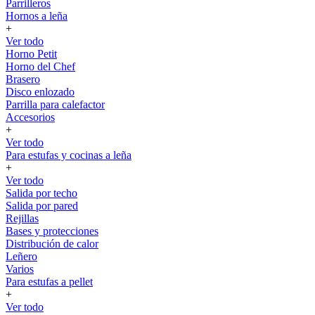
Parrilleros
Hornos a leña
+
Ver todo
Horno Petit
Horno del Chef
Brasero
Disco enlozado
Parrilla para calefactor
Accesorios
+
Ver todo
Para estufas y cocinas a leña
+
Ver todo
Salida por techo
Salida por pared
Rejillas
Bases y protecciones
Distribución de calor
Leñero
Varios
Para estufas a pellet
+
Ver todo