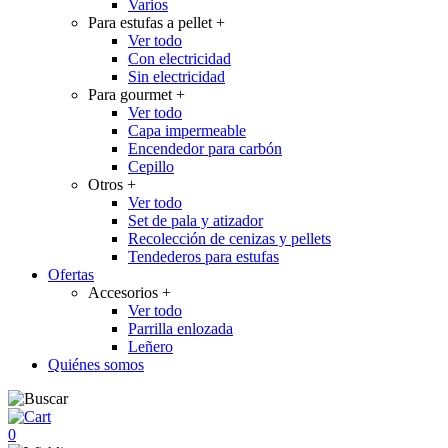
Varios
Para estufas a pellet
+
Ver todo
Con electricidad
Sin electricidad
Para gourmet
+
Ver todo
Capa impermeable
Encendedor para carbón
Cepillo
Otros
+
Ver todo
Set de pala y atizador
Recolección de cenizas y pellets
Tendederos para estufas
Ofertas
Accesorios
+
Ver todo
Parrilla enlozada
Leñero
Quiénes somos
0