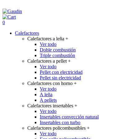
0
Calefactores
Calefactores a leña
+
Ver todo
Doble combustión
Triple combustión
Calefactores a pellet
+
Ver todo
Pellet con electricidad
Pellet sin electricidad
Calefactores con horno
+
Ver todo
A leña
A pellets
Calefactores insertables
+
Ver todo
Insertables convección natural
Insertables con turbo
Calefactores policombustibles
+
Ver todo