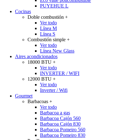
Eco valle policombustible
PUYEHUE L
Cocinas
Doble combustión
+
Ver todo
Línea M
Línea S
Combustión simple
+
Ver todo
Línea New Glass
Aires acondicionados
18000 BTU
+
Ver todo
INVERTER / WIFI
12000 BTU
+
Ver todo
Inverter / Wifi
Gourmet
Barbacoas
+
Ver todo
Barbacoa a gas
Barbacoa Cajón 560
Barbacoa Cajón 830
Barbacoa Pomeiro 560
Barbacoa Pomeiro 830