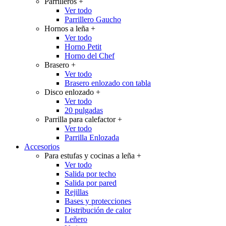
Parrilleros
+
Ver todo
Parrillero Gaucho
Hornos a leña
+
Ver todo
Horno Petit
Horno del Chef
Brasero
+
Ver todo
Brasero enlozado con tabla
Disco enlozado
+
Ver todo
20 pulgadas
Parrilla para calefactor
+
Ver todo
Parrilla Enlozada
Accesorios
Para estufas y cocinas a leña
+
Ver todo
Salida por techo
Salida por pared
Rejillas
Bases y protecciones
Distribución de calor
Leñero