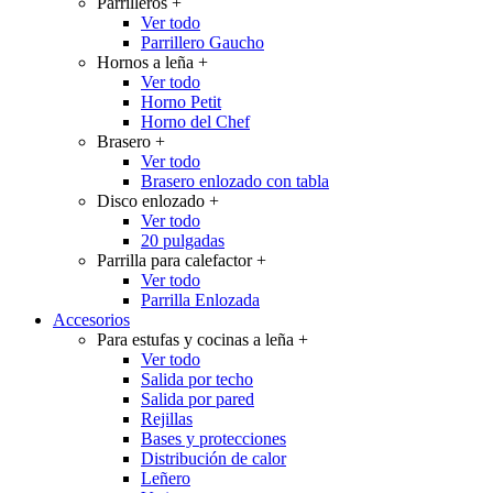
Parrilleros
+
Ver todo
Parrillero Gaucho
Hornos a leña
+
Ver todo
Horno Petit
Horno del Chef
Brasero
+
Ver todo
Brasero enlozado con tabla
Disco enlozado
+
Ver todo
20 pulgadas
Parrilla para calefactor
+
Ver todo
Parrilla Enlozada
Accesorios
Para estufas y cocinas a leña
+
Ver todo
Salida por techo
Salida por pared
Rejillas
Bases y protecciones
Distribución de calor
Leñero