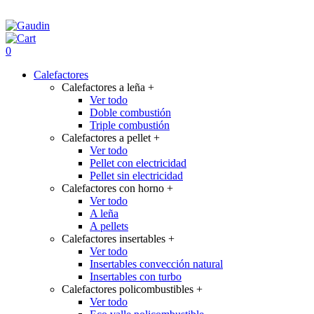
0
Calefactores
Calefactores a leña
+
Ver todo
Doble combustión
Triple combustión
Calefactores a pellet
+
Ver todo
Pellet con electricidad
Pellet sin electricidad
Calefactores con horno
+
Ver todo
A leña
A pellets
Calefactores insertables
+
Ver todo
Insertables convección natural
Insertables con turbo
Calefactores policombustibles
+
Ver todo