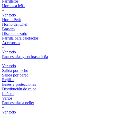
Parrilleros
Hornos a leña
+
Ver todo
Horno Petit
Horno del Chef
Brasero
Disco enlozado
Parrilla para calefactor
Accesorios
+
Ver todo
Para estufas y cocinas a leña
+
Ver todo
Salida por techo
Salida por pared
Rejillas
Bases y protecciones
Distribución de calor
Leñero
Varios
Para estufas a pellet
+
Ver todo