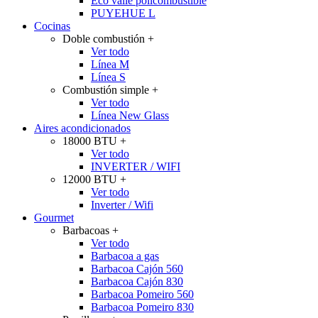
Eco valle policombustible
PUYEHUE L
Cocinas
Doble combustión
+
Ver todo
Línea M
Línea S
Combustión simple
+
Ver todo
Línea New Glass
Aires acondicionados
18000 BTU
+
Ver todo
INVERTER / WIFI
12000 BTU
+
Ver todo
Inverter / Wifi
Gourmet
Barbacoas
+
Ver todo
Barbacoa a gas
Barbacoa Cajón 560
Barbacoa Cajón 830
Barbacoa Pomeiro 560
Barbacoa Pomeiro 830