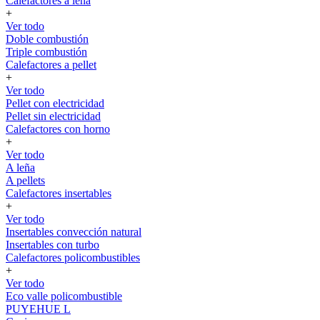
Calefactores a leña
+
Ver todo
Doble combustión
Triple combustión
Calefactores a pellet
+
Ver todo
Pellet con electricidad
Pellet sin electricidad
Calefactores con horno
+
Ver todo
A leña
A pellets
Calefactores insertables
+
Ver todo
Insertables convección natural
Insertables con turbo
Calefactores policombustibles
+
Ver todo
Eco valle policombustible
PUYEHUE L