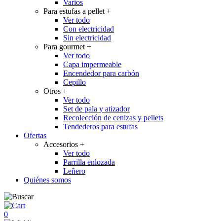
Varios
Para estufas a pellet
+
Ver todo
Con electricidad
Sin electricidad
Para gourmet
+
Ver todo
Capa impermeable
Encendedor para carbón
Cepillo
Otros
+
Ver todo
Set de pala y atizador
Recolección de cenizas y pellets
Tendederos para estufas
Ofertas
Accesorios
+
Ver todo
Parrilla enlozada
Leñero
Quiénes somos
0