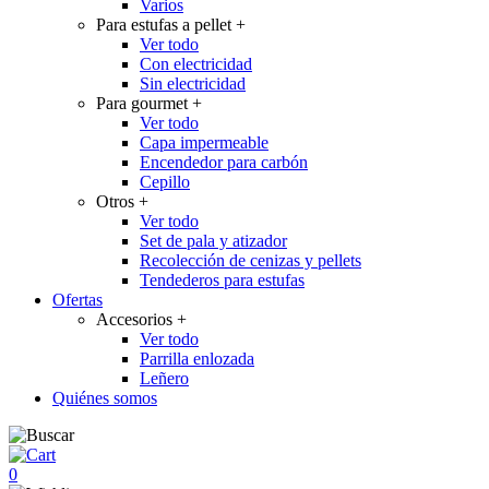
Varios
Para estufas a pellet
+
Ver todo
Con electricidad
Sin electricidad
Para gourmet
+
Ver todo
Capa impermeable
Encendedor para carbón
Cepillo
Otros
+
Ver todo
Set de pala y atizador
Recolección de cenizas y pellets
Tendederos para estufas
Ofertas
Accesorios
+
Ver todo
Parrilla enlozada
Leñero
Quiénes somos
0