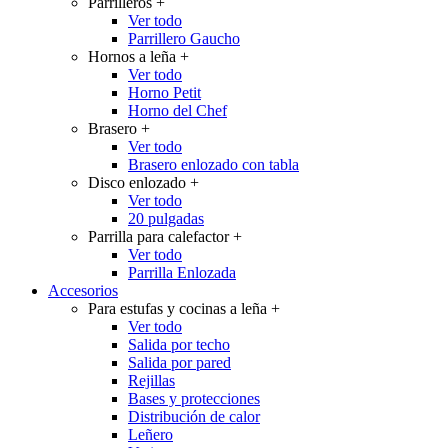
Parrilleros
+
Ver todo
Parrillero Gaucho
Hornos a leña
+
Ver todo
Horno Petit
Horno del Chef
Brasero
+
Ver todo
Brasero enlozado con tabla
Disco enlozado
+
Ver todo
20 pulgadas
Parrilla para calefactor
+
Ver todo
Parrilla Enlozada
Accesorios
Para estufas y cocinas a leña
+
Ver todo
Salida por techo
Salida por pared
Rejillas
Bases y protecciones
Distribución de calor
Leñero