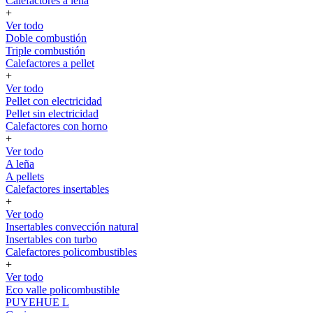
Calefactores a leña
+
Ver todo
Doble combustión
Triple combustión
Calefactores a pellet
+
Ver todo
Pellet con electricidad
Pellet sin electricidad
Calefactores con horno
+
Ver todo
A leña
A pellets
Calefactores insertables
+
Ver todo
Insertables convección natural
Insertables con turbo
Calefactores policombustibles
+
Ver todo
Eco valle policombustible
PUYEHUE L