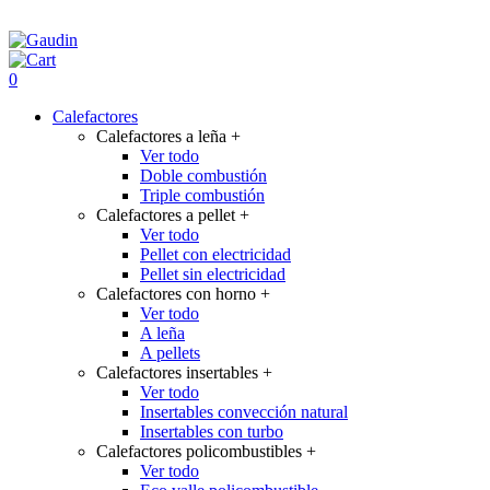
0
Calefactores
Calefactores a leña
+
Ver todo
Doble combustión
Triple combustión
Calefactores a pellet
+
Ver todo
Pellet con electricidad
Pellet sin electricidad
Calefactores con horno
+
Ver todo
A leña
A pellets
Calefactores insertables
+
Ver todo
Insertables convección natural
Insertables con turbo
Calefactores policombustibles
+
Ver todo