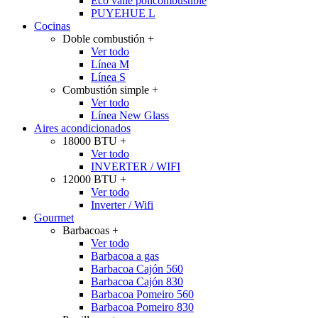
Eco valle policombustible
PUYEHUE L
Cocinas
Doble combustión
+
Ver todo
Línea M
Línea S
Combustión simple
+
Ver todo
Línea New Glass
Aires acondicionados
18000 BTU
+
Ver todo
INVERTER / WIFI
12000 BTU
+
Ver todo
Inverter / Wifi
Gourmet
Barbacoas
+
Ver todo
Barbacoa a gas
Barbacoa Cajón 560
Barbacoa Cajón 830
Barbacoa Pomeiro 560
Barbacoa Pomeiro 830