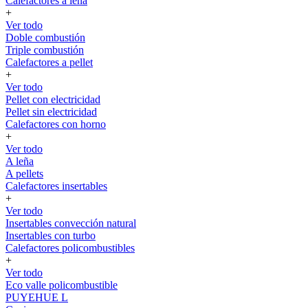
Calefactores a leña
+
Ver todo
Doble combustión
Triple combustión
Calefactores a pellet
+
Ver todo
Pellet con electricidad
Pellet sin electricidad
Calefactores con horno
+
Ver todo
A leña
A pellets
Calefactores insertables
+
Ver todo
Insertables convección natural
Insertables con turbo
Calefactores policombustibles
+
Ver todo
Eco valle policombustible
PUYEHUE L