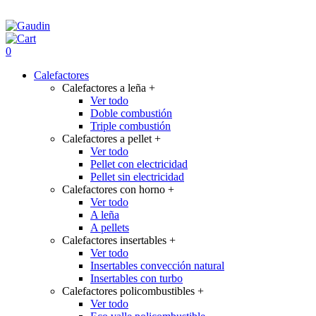
0
Calefactores
Calefactores a leña
+
Ver todo
Doble combustión
Triple combustión
Calefactores a pellet
+
Ver todo
Pellet con electricidad
Pellet sin electricidad
Calefactores con horno
+
Ver todo
A leña
A pellets
Calefactores insertables
+
Ver todo
Insertables convección natural
Insertables con turbo
Calefactores policombustibles
+
Ver todo