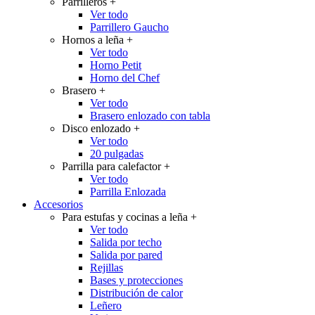
Parrilleros
+
Ver todo
Parrillero Gaucho
Hornos a leña
+
Ver todo
Horno Petit
Horno del Chef
Brasero
+
Ver todo
Brasero enlozado con tabla
Disco enlozado
+
Ver todo
20 pulgadas
Parrilla para calefactor
+
Ver todo
Parrilla Enlozada
Accesorios
Para estufas y cocinas a leña
+
Ver todo
Salida por techo
Salida por pared
Rejillas
Bases y protecciones
Distribución de calor
Leñero