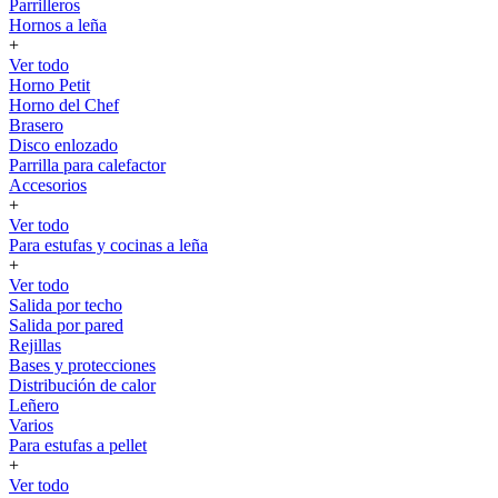
Parrilleros
Hornos a leña
+
Ver todo
Horno Petit
Horno del Chef
Brasero
Disco enlozado
Parrilla para calefactor
Accesorios
+
Ver todo
Para estufas y cocinas a leña
+
Ver todo
Salida por techo
Salida por pared
Rejillas
Bases y protecciones
Distribución de calor
Leñero
Varios
Para estufas a pellet
+
Ver todo