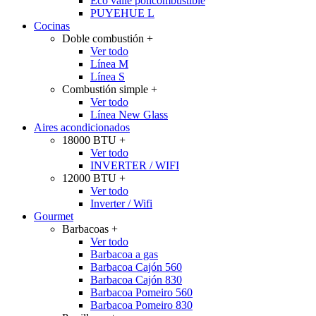
Eco valle policombustible
PUYEHUE L
Cocinas
Doble combustión
+
Ver todo
Línea M
Línea S
Combustión simple
+
Ver todo
Línea New Glass
Aires acondicionados
18000 BTU
+
Ver todo
INVERTER / WIFI
12000 BTU
+
Ver todo
Inverter / Wifi
Gourmet
Barbacoas
+
Ver todo
Barbacoa a gas
Barbacoa Cajón 560
Barbacoa Cajón 830
Barbacoa Pomeiro 560
Barbacoa Pomeiro 830