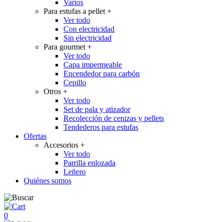
Varios
Para estufas a pellet
+
Ver todo
Con electricidad
Sin electricidad
Para gourmet
+
Ver todo
Capa impermeable
Encendedor para carbón
Cepillo
Otros
+
Ver todo
Set de pala y atizador
Recolección de cenizas y pellets
Tendederos para estufas
Ofertas
Accesorios
+
Ver todo
Parrilla enlozada
Leñero
Quiénes somos
0