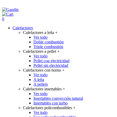
0
Calefactores
Calefactores a leña
+
Ver todo
Doble combustión
Triple combustión
Calefactores a pellet
+
Ver todo
Pellet con electricidad
Pellet sin electricidad
Calefactores con horno
+
Ver todo
A leña
A pellets
Calefactores insertables
+
Ver todo
Insertables convección natural
Insertables con turbo
Calefactores policombustibles
+
Ver todo