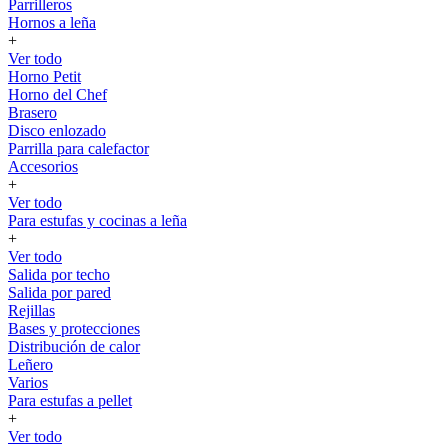
Parrilleros
Hornos a leña
+
Ver todo
Horno Petit
Horno del Chef
Brasero
Disco enlozado
Parrilla para calefactor
Accesorios
+
Ver todo
Para estufas y cocinas a leña
+
Ver todo
Salida por techo
Salida por pared
Rejillas
Bases y protecciones
Distribución de calor
Leñero
Varios
Para estufas a pellet
+
Ver todo