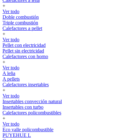
Calefactores a leña
+
Ver todo
Doble combustión
Triple combustión
Calefactores a pellet
+
Ver todo
Pellet con electricidad
Pellet sin electricidad
Calefactores con horno
+
Ver todo
A leña
A pellets
Calefactores insertables
+
Ver todo
Insertables convección natural
Insertables con turbo
Calefactores policombustibles
+
Ver todo
Eco valle policombustible
PUYEHUE L