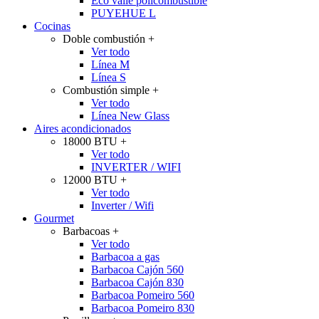
Eco valle policombustible
PUYEHUE L
Cocinas
Doble combustión
+
Ver todo
Línea M
Línea S
Combustión simple
+
Ver todo
Línea New Glass
Aires acondicionados
18000 BTU
+
Ver todo
INVERTER / WIFI
12000 BTU
+
Ver todo
Inverter / Wifi
Gourmet
Barbacoas
+
Ver todo
Barbacoa a gas
Barbacoa Cajón 560
Barbacoa Cajón 830
Barbacoa Pomeiro 560
Barbacoa Pomeiro 830