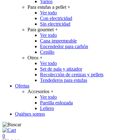
Varios
Para estufas a pellet
+
Ver todo
Con electricidad
Sin electricidad
Para gourmet
+
Ver todo
Capa impermeable
Encendedor para carbón
Cepillo
Otros
+
Ver todo
Set de pala y atizador
Recolección de cenizas y pellets
Tendederos para estufas
Ofertas
Accesorios
+
Ver todo
Parrilla enlozada
Leñero
Quiénes somos
0