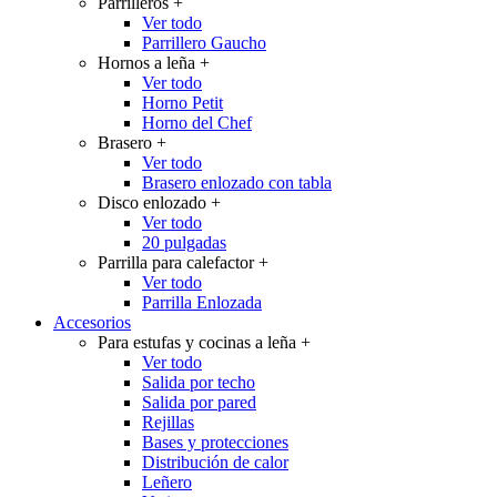
Parrilleros
+
Ver todo
Parrillero Gaucho
Hornos a leña
+
Ver todo
Horno Petit
Horno del Chef
Brasero
+
Ver todo
Brasero enlozado con tabla
Disco enlozado
+
Ver todo
20 pulgadas
Parrilla para calefactor
+
Ver todo
Parrilla Enlozada
Accesorios
Para estufas y cocinas a leña
+
Ver todo
Salida por techo
Salida por pared
Rejillas
Bases y protecciones
Distribución de calor
Leñero