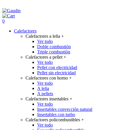
0
Calefactores
Calefactores a leña
+
Ver todo
Doble combustión
Triple combustión
Calefactores a pellet
+
Ver todo
Pellet con electricidad
Pellet sin electricidad
Calefactores con horno
+
Ver todo
A leña
A pellets
Calefactores insertables
+
Ver todo
Insertables convección natural
Insertables con turbo
Calefactores policombustibles
+
Ver todo