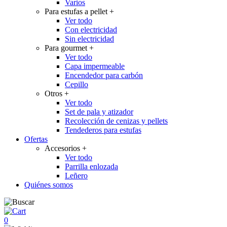
Varios
Para estufas a pellet
+
Ver todo
Con electricidad
Sin electricidad
Para gourmet
+
Ver todo
Capa impermeable
Encendedor para carbón
Cepillo
Otros
+
Ver todo
Set de pala y atizador
Recolección de cenizas y pellets
Tendederos para estufas
Ofertas
Accesorios
+
Ver todo
Parrilla enlozada
Leñero
Quiénes somos
0