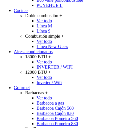
Eco valle policombustible
PUYEHUE L
Cocinas
Doble combustión
+
Ver todo
Línea M
Línea S
Combustión simple
+
Ver todo
Línea New Glass
Aires acondicionados
18000 BTU
+
Ver todo
INVERTER / WIFI
12000 BTU
+
Ver todo
Inverter / Wifi
Gourmet
Barbacoas
+
Ver todo
Barbacoa a gas
Barbacoa Cajón 560
Barbacoa Cajón 830
Barbacoa Pomeiro 560
Barbacoa Pomeiro 830