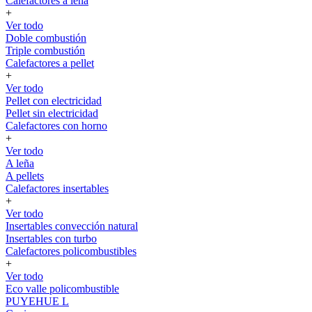
Calefactores a leña
+
Ver todo
Doble combustión
Triple combustión
Calefactores a pellet
+
Ver todo
Pellet con electricidad
Pellet sin electricidad
Calefactores con horno
+
Ver todo
A leña
A pellets
Calefactores insertables
+
Ver todo
Insertables convección natural
Insertables con turbo
Calefactores policombustibles
+
Ver todo
Eco valle policombustible
PUYEHUE L