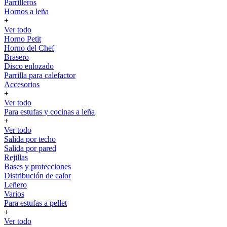
Parrilleros
Hornos a leña
+
Ver todo
Horno Petit
Horno del Chef
Brasero
Disco enlozado
Parrilla para calefactor
Accesorios
+
Ver todo
Para estufas y cocinas a leña
+
Ver todo
Salida por techo
Salida por pared
Rejillas
Bases y protecciones
Distribución de calor
Leñero
Varios
Para estufas a pellet
+
Ver todo