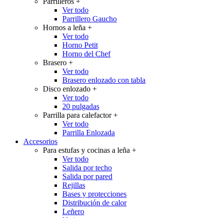
Parrilleros
+
Ver todo
Parrillero Gaucho
Hornos a leña
+
Ver todo
Horno Petit
Horno del Chef
Brasero
+
Ver todo
Brasero enlozado con tabla
Disco enlozado
+
Ver todo
20 pulgadas
Parrilla para calefactor
+
Ver todo
Parrilla Enlozada
Accesorios
Para estufas y cocinas a leña
+
Ver todo
Salida por techo
Salida por pared
Rejillas
Bases y protecciones
Distribución de calor
Leñero