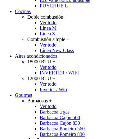
Eco valle policombustible
PUYEHUE L
Cocinas
Doble combustión
+
Ver todo
Línea M
Línea S
Combustión simple
+
Ver todo
Línea New Glass
Aires acondicionados
18000 BTU
+
Ver todo
INVERTER / WIFI
12000 BTU
+
Ver todo
Inverter / Wifi
Gourmet
Barbacoas
+
Ver todo
Barbacoa a gas
Barbacoa Cajón 560
Barbacoa Cajón 830
Barbacoa Pomeiro 560
Barbacoa Pomeiro 830