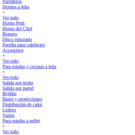
Parrilleros
Hornos a leña
+
Ver todo
Horno Petit
Horno del Chef
Brasero
Disco enlozado
Parrilla para calefactor
Accesorios
+
Ver todo
Para estufas y cocinas a leña
+
Ver todo
Salida por techo
Salida por pared
Rejillas
Bases y protecciones
Distribución de calor
Leñero
Varios
Para estufas a pellet
+
Ver todo