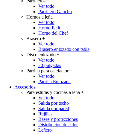
Parrilleros
+
Ver todo
Parrillero Gaucho
Hornos a leña
+
Ver todo
Horno Petit
Horno del Chef
Brasero
+
Ver todo
Brasero enlozado con tabla
Disco enlozado
+
Ver todo
20 pulgadas
Parrilla para calefactor
+
Ver todo
Parrilla Enlozada
Accesorios
Para estufas y cocinas a leña
+
Ver todo
Salida por techo
Salida por pared
Rejillas
Bases y protecciones
Distribución de calor
Leñero