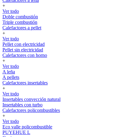
Calefactores a leña
+
Ver todo
Doble combustión
Triple combustión
Calefactores a pellet
+
Ver todo
Pellet con electricidad
Pellet sin electricidad
Calefactores con horno
+
Ver todo
A leña
A pellets
Calefactores insertables
+
Ver todo
Insertables convección natural
Insertables con turbo
Calefactores policombustibles
+
Ver todo
Eco valle policombustible
PUYEHUE L