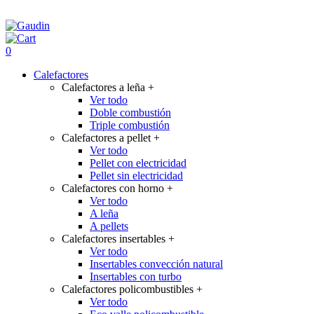
0
Calefactores
Calefactores a leña
+
Ver todo
Doble combustión
Triple combustión
Calefactores a pellet
+
Ver todo
Pellet con electricidad
Pellet sin electricidad
Calefactores con horno
+
Ver todo
A leña
A pellets
Calefactores insertables
+
Ver todo
Insertables convección natural
Insertables con turbo
Calefactores policombustibles
+
Ver todo