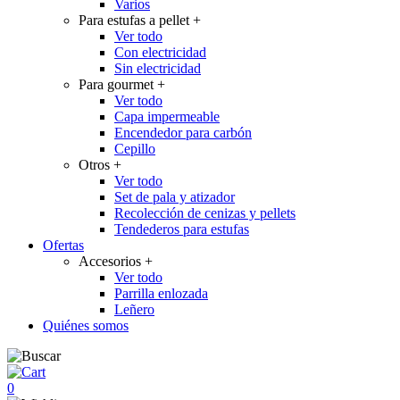
Varios
Para estufas a pellet
+
Ver todo
Con electricidad
Sin electricidad
Para gourmet
+
Ver todo
Capa impermeable
Encendedor para carbón
Cepillo
Otros
+
Ver todo
Set de pala y atizador
Recolección de cenizas y pellets
Tendederos para estufas
Ofertas
Accesorios
+
Ver todo
Parrilla enlozada
Leñero
Quiénes somos
0