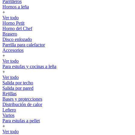
Parrilleros
Hornos a leña
+
Ver todo
Horno Petit
Horno del Chef
Brasero
Disco enlozado
Parrilla para calefactor
Accesorios
+
Ver todo
Para estufas y cocinas a leña
+
Ver todo
Salida por techo
Salida por pared
Rejillas
Bases y protecciones
Distribución de calor
Leñero
Varios
Para estufas a pellet
+
Ver todo