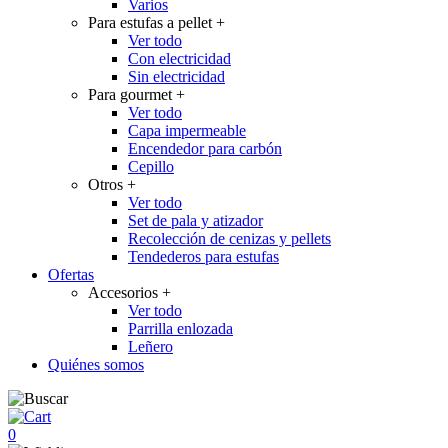
Varios
Para estufas a pellet
+
Ver todo
Con electricidad
Sin electricidad
Para gourmet
+
Ver todo
Capa impermeable
Encendedor para carbón
Cepillo
Otros
+
Ver todo
Set de pala y atizador
Recolección de cenizas y pellets
Tendederos para estufas
Ofertas
Accesorios
+
Ver todo
Parrilla enlozada
Leñero
Quiénes somos
0