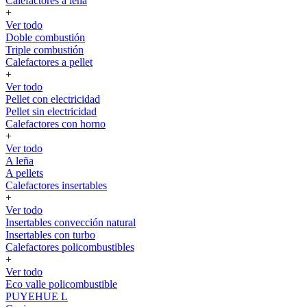
Calefactores a leña
+
Ver todo
Doble combustión
Triple combustión
Calefactores a pellet
+
Ver todo
Pellet con electricidad
Pellet sin electricidad
Calefactores con horno
+
Ver todo
A leña
A pellets
Calefactores insertables
+
Ver todo
Insertables convección natural
Insertables con turbo
Calefactores policombustibles
+
Ver todo
Eco valle policombustible
PUYEHUE L