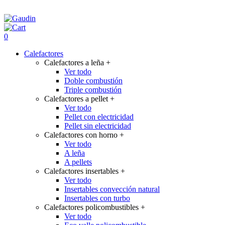
0
Calefactores
Calefactores a leña
+
Ver todo
Doble combustión
Triple combustión
Calefactores a pellet
+
Ver todo
Pellet con electricidad
Pellet sin electricidad
Calefactores con horno
+
Ver todo
A leña
A pellets
Calefactores insertables
+
Ver todo
Insertables convección natural
Insertables con turbo
Calefactores policombustibles
+
Ver todo