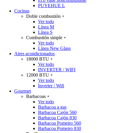
Eco valle policombustible
PUYEHUE L
Cocinas
Doble combustión
+
Ver todo
Línea M
Línea S
Combustión simple
+
Ver todo
Línea New Glass
Aires acondicionados
18000 BTU
+
Ver todo
INVERTER / WIFI
12000 BTU
+
Ver todo
Inverter / Wifi
Gourmet
Barbacoas
+
Ver todo
Barbacoa a gas
Barbacoa Cajón 560
Barbacoa Cajón 830
Barbacoa Pomeiro 560
Barbacoa Pomeiro 830