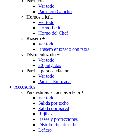
Parrilleros
+
Ver todo
Parrillero Gaucho
Hornos a leña
+
Ver todo
Horno Petit
Horno del Chef
Brasero
+
Ver todo
Brasero enlozado con tabla
Disco enlozado
+
Ver todo
20 pulgadas
Parrilla para calefactor
+
Ver todo
Parrilla Enlozada
Accesorios
Para estufas y cocinas a leña
+
Ver todo
Salida por techo
Salida por pared
Rejillas
Bases y protecciones
Distribución de calor
Leñero