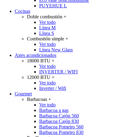
Eco valle policombustible
PUYEHUE L
Cocinas
Doble combustión
+
Ver todo
Línea M
Línea S
Combustión simple
+
Ver todo
Línea New Glass
Aires acondicionados
18000 BTU
+
Ver todo
INVERTER / WIFI
12000 BTU
+
Ver todo
Inverter / Wifi
Gourmet
Barbacoas
+
Ver todo
Barbacoa a gas
Barbacoa Cajón 560
Barbacoa Cajón 830
Barbacoa Pomeiro 560
Barbacoa Pomeiro 830