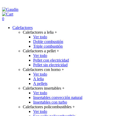
0
Calefactores
Calefactores a leña
+
Ver todo
Doble combustión
Triple combustión
Calefactores a pellet
+
Ver todo
Pellet con electricidad
Pellet sin electricidad
Calefactores con horno
+
Ver todo
A leña
A pellets
Calefactores insertables
+
Ver todo
Insertables convección natural
Insertables con turbo
Calefactores policombustibles
+
Ver todo