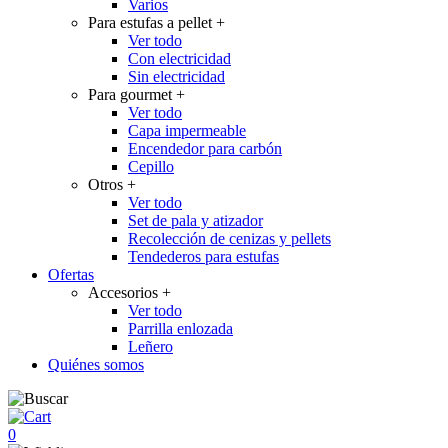
Varios
Para estufas a pellet
+
Ver todo
Con electricidad
Sin electricidad
Para gourmet
+
Ver todo
Capa impermeable
Encendedor para carbón
Cepillo
Otros
+
Ver todo
Set de pala y atizador
Recolección de cenizas y pellets
Tendederos para estufas
Ofertas
Accesorios
+
Ver todo
Parrilla enlozada
Leñero
Quiénes somos
0