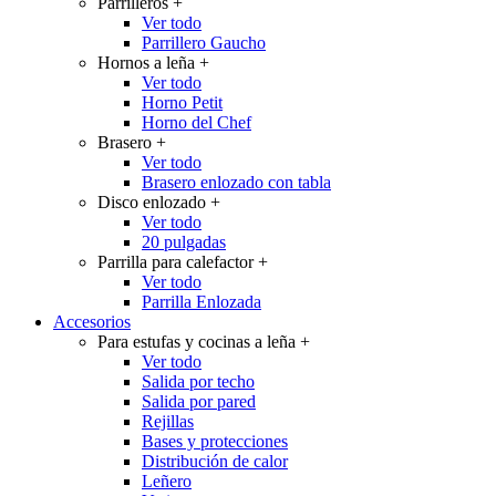
Parrilleros
+
Ver todo
Parrillero Gaucho
Hornos a leña
+
Ver todo
Horno Petit
Horno del Chef
Brasero
+
Ver todo
Brasero enlozado con tabla
Disco enlozado
+
Ver todo
20 pulgadas
Parrilla para calefactor
+
Ver todo
Parrilla Enlozada
Accesorios
Para estufas y cocinas a leña
+
Ver todo
Salida por techo
Salida por pared
Rejillas
Bases y protecciones
Distribución de calor
Leñero