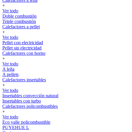
Calefactores a leña
+
Ver todo
Doble combustión
Triple combustión
Calefactores a pellet
+
Ver todo
Pellet con electricidad
Pellet sin electricidad
Calefactores con horno
+
Ver todo
A leña
A pellets
Calefactores insertables
+
Ver todo
Insertables convección natural
Insertables con turbo
Calefactores policombustibles
+
Ver todo
Eco valle policombustible
PUYEHUE L