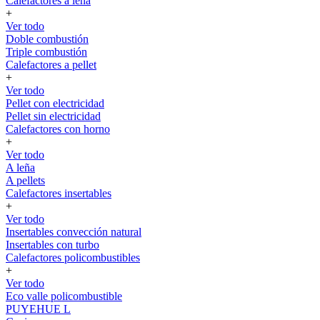
Calefactores a leña
+
Ver todo
Doble combustión
Triple combustión
Calefactores a pellet
+
Ver todo
Pellet con electricidad
Pellet sin electricidad
Calefactores con horno
+
Ver todo
A leña
A pellets
Calefactores insertables
+
Ver todo
Insertables convección natural
Insertables con turbo
Calefactores policombustibles
+
Ver todo
Eco valle policombustible
PUYEHUE L