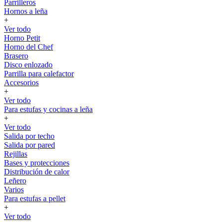
Parrilleros
Hornos a leña
+
Ver todo
Horno Petit
Horno del Chef
Brasero
Disco enlozado
Parrilla para calefactor
Accesorios
+
Ver todo
Para estufas y cocinas a leña
+
Ver todo
Salida por techo
Salida por pared
Rejillas
Bases y protecciones
Distribución de calor
Leñero
Varios
Para estufas a pellet
+
Ver todo