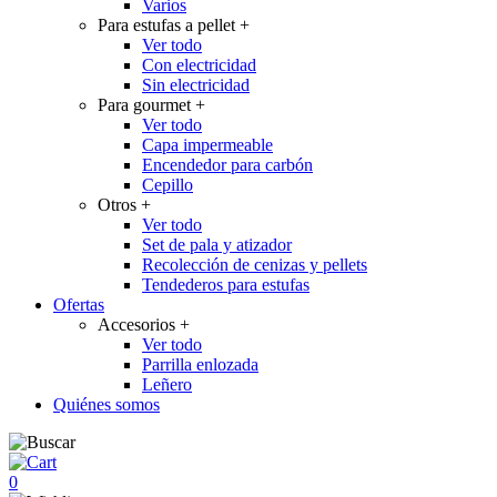
Varios
Para estufas a pellet
+
Ver todo
Con electricidad
Sin electricidad
Para gourmet
+
Ver todo
Capa impermeable
Encendedor para carbón
Cepillo
Otros
+
Ver todo
Set de pala y atizador
Recolección de cenizas y pellets
Tendederos para estufas
Ofertas
Accesorios
+
Ver todo
Parrilla enlozada
Leñero
Quiénes somos
0