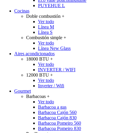
Eco valle policombustible
PUYEHUE L
Cocinas
Doble combustión
+
Ver todo
Línea M
Línea S
Combustión simple
+
Ver todo
Línea New Glass
Aires acondicionados
18000 BTU
+
Ver todo
INVERTER / WIFI
12000 BTU
+
Ver todo
Inverter / Wifi
Gourmet
Barbacoas
+
Ver todo
Barbacoa a gas
Barbacoa Cajón 560
Barbacoa Cajón 830
Barbacoa Pomeiro 560
Barbacoa Pomeiro 830