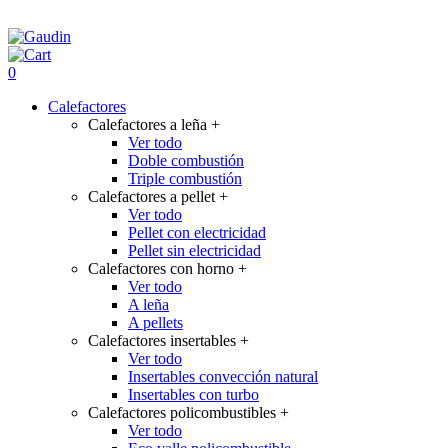
0
Calefactores
Calefactores a leña
+
Ver todo
Doble combustión
Triple combustión
Calefactores a pellet
+
Ver todo
Pellet con electricidad
Pellet sin electricidad
Calefactores con horno
+
Ver todo
A leña
A pellets
Calefactores insertables
+
Ver todo
Insertables convección natural
Insertables con turbo
Calefactores policombustibles
+
Ver todo