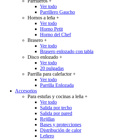
Parrilleros
+
Ver todo
Parrillero Gaucho
Hornos a leña
+
Ver todo
Horno Petit
Horno del Chef
Brasero
+
Ver todo
Brasero enlozado con tabla
Disco enlozado
+
Ver todo
20 pulgadas
Parrilla para calefactor
+
Ver todo
Parrilla Enlozada
Accesorios
Para estufas y cocinas a leña
+
Ver todo
Salida por techo
Salida por pared
Rejillas
Bases y protecciones
Distribución de calor
Leñero