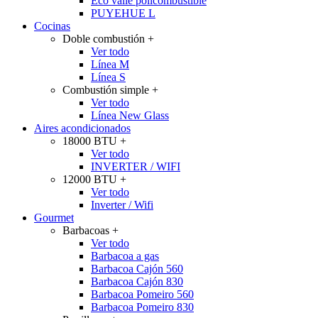
Eco valle policombustible
PUYEHUE L
Cocinas
Doble combustión
+
Ver todo
Línea M
Línea S
Combustión simple
+
Ver todo
Línea New Glass
Aires acondicionados
18000 BTU
+
Ver todo
INVERTER / WIFI
12000 BTU
+
Ver todo
Inverter / Wifi
Gourmet
Barbacoas
+
Ver todo
Barbacoa a gas
Barbacoa Cajón 560
Barbacoa Cajón 830
Barbacoa Pomeiro 560
Barbacoa Pomeiro 830