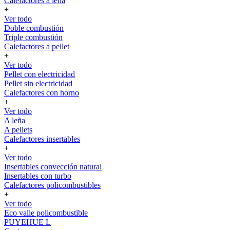
Calefactores a leña
+
Ver todo
Doble combustión
Triple combustión
Calefactores a pellet
+
Ver todo
Pellet con electricidad
Pellet sin electricidad
Calefactores con horno
+
Ver todo
A leña
A pellets
Calefactores insertables
+
Ver todo
Insertables convección natural
Insertables con turbo
Calefactores policombustibles
+
Ver todo
Eco valle policombustible
PUYEHUE L