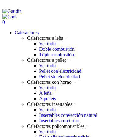
0
Calefactores
Calefactores a leña
+
Ver todo
Doble combustión
Triple combustión
Calefactores a pellet
+
Ver todo
Pellet con electricidad
Pellet sin electricidad
Calefactores con horno
+
Ver todo
A leña
A pellets
Calefactores insertables
+
Ver todo
Insertables convección natural
Insertables con turbo
Calefactores policombustibles
+
Ver todo