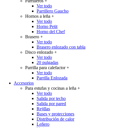
Parrilleros
+
Ver todo
Parrillero Gaucho
Hornos a leña
+
Ver todo
Horno Petit
Horno del Chef
Brasero
+
Ver todo
Brasero enlozado con tabla
Disco enlozado
+
Ver todo
20 pulgadas
Parrilla para calefactor
+
Ver todo
Parrilla Enlozada
Accesorios
Para estufas y cocinas a leña
+
Ver todo
Salida por techo
Salida por pared
Rejillas
Bases y protecciones
Distribución de calor
Leñero