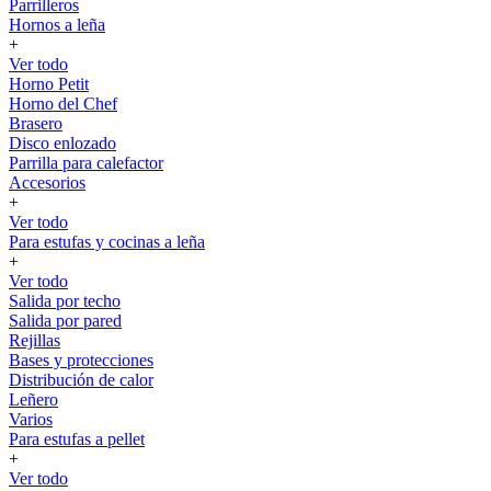
Parrilleros
Hornos a leña
+
Ver todo
Horno Petit
Horno del Chef
Brasero
Disco enlozado
Parrilla para calefactor
Accesorios
+
Ver todo
Para estufas y cocinas a leña
+
Ver todo
Salida por techo
Salida por pared
Rejillas
Bases y protecciones
Distribución de calor
Leñero
Varios
Para estufas a pellet
+
Ver todo