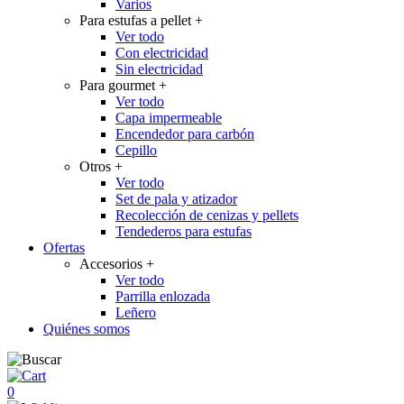
Varios
Para estufas a pellet
+
Ver todo
Con electricidad
Sin electricidad
Para gourmet
+
Ver todo
Capa impermeable
Encendedor para carbón
Cepillo
Otros
+
Ver todo
Set de pala y atizador
Recolección de cenizas y pellets
Tendederos para estufas
Ofertas
Accesorios
+
Ver todo
Parrilla enlozada
Leñero
Quiénes somos
0