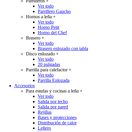
Parrilleros
+
Ver todo
Parrillero Gaucho
Hornos a leña
+
Ver todo
Horno Petit
Horno del Chef
Brasero
+
Ver todo
Brasero enlozado con tabla
Disco enlozado
+
Ver todo
20 pulgadas
Parrilla para calefactor
+
Ver todo
Parrilla Enlozada
Accesorios
Para estufas y cocinas a leña
+
Ver todo
Salida por techo
Salida por pared
Rejillas
Bases y protecciones
Distribución de calor
Leñero