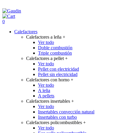
0
Calefactores
Calefactores a leña
+
Ver todo
Doble combustión
Triple combustión
Calefactores a pellet
+
Ver todo
Pellet con electricidad
Pellet sin electricidad
Calefactores con horno
+
Ver todo
A leña
A pellets
Calefactores insertables
+
Ver todo
Insertables convección natural
Insertables con turbo
Calefactores policombustibles
+
Ver todo