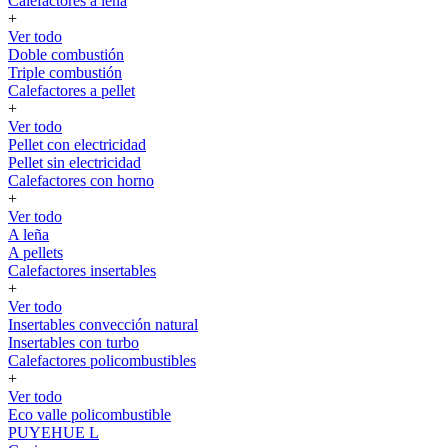
Calefactores a leña
+
Ver todo
Doble combustión
Triple combustión
Calefactores a pellet
+
Ver todo
Pellet con electricidad
Pellet sin electricidad
Calefactores con horno
+
Ver todo
A leña
A pellets
Calefactores insertables
+
Ver todo
Insertables convección natural
Insertables con turbo
Calefactores policombustibles
+
Ver todo
Eco valle policombustible
PUYEHUE L