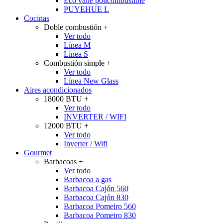
Eco valle policombustible
PUYEHUE L
Cocinas
Doble combustión
+
Ver todo
Línea M
Línea S
Combustión simple
+
Ver todo
Línea New Glass
Aires acondicionados
18000 BTU
+
Ver todo
INVERTER / WIFI
12000 BTU
+
Ver todo
Inverter / Wifi
Gourmet
Barbacoas
+
Ver todo
Barbacoa a gas
Barbacoa Cajón 560
Barbacoa Cajón 830
Barbacoa Pomeiro 560
Barbacoa Pomeiro 830