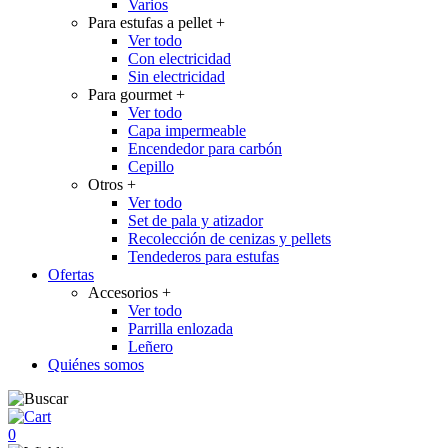
Varios
Para estufas a pellet
+
Ver todo
Con electricidad
Sin electricidad
Para gourmet
+
Ver todo
Capa impermeable
Encendedor para carbón
Cepillo
Otros
+
Ver todo
Set de pala y atizador
Recolección de cenizas y pellets
Tendederos para estufas
Ofertas
Accesorios
+
Ver todo
Parrilla enlozada
Leñero
Quiénes somos
0