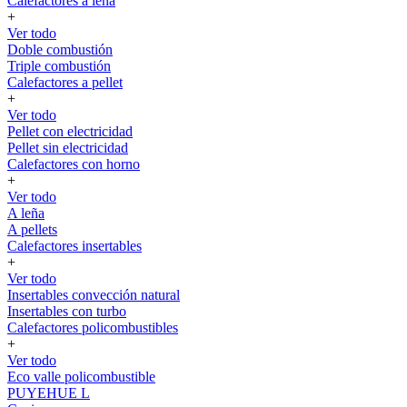
Calefactores a leña
+
Ver todo
Doble combustión
Triple combustión
Calefactores a pellet
+
Ver todo
Pellet con electricidad
Pellet sin electricidad
Calefactores con horno
+
Ver todo
A leña
A pellets
Calefactores insertables
+
Ver todo
Insertables convección natural
Insertables con turbo
Calefactores policombustibles
+
Ver todo
Eco valle policombustible
PUYEHUE L