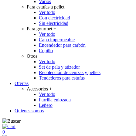
Varios
Para estufas a pellet
+
Ver todo
Con electricidad
Sin electricidad
Para gourmet
+
Ver todo
Capa impermeable
Encendedor para carbón
Cepillo
Otros
+
Ver todo
Set de pala y atizador
Recolección de cenizas y pellets
Tendederos para estufas
Ofertas
Accesorios
+
Ver todo
Parrilla enlozada
Leñero
Quiénes somos
0