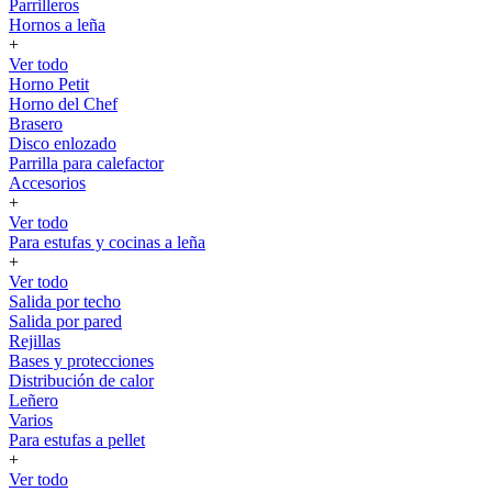
Parrilleros
Hornos a leña
+
Ver todo
Horno Petit
Horno del Chef
Brasero
Disco enlozado
Parrilla para calefactor
Accesorios
+
Ver todo
Para estufas y cocinas a leña
+
Ver todo
Salida por techo
Salida por pared
Rejillas
Bases y protecciones
Distribución de calor
Leñero
Varios
Para estufas a pellet
+
Ver todo