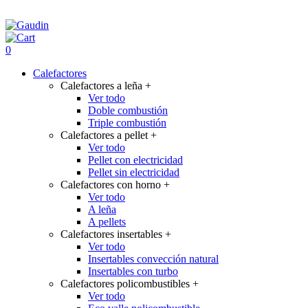
0
Calefactores
Calefactores a leña
+
Ver todo
Doble combustión
Triple combustión
Calefactores a pellet
+
Ver todo
Pellet con electricidad
Pellet sin electricidad
Calefactores con horno
+
Ver todo
A leña
A pellets
Calefactores insertables
+
Ver todo
Insertables convección natural
Insertables con turbo
Calefactores policombustibles
+
Ver todo