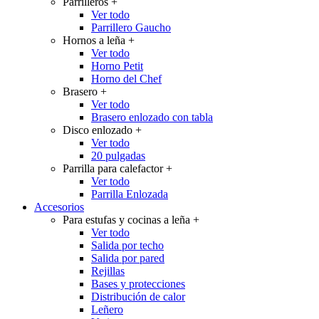
Parrilleros
+
Ver todo
Parrillero Gaucho
Hornos a leña
+
Ver todo
Horno Petit
Horno del Chef
Brasero
+
Ver todo
Brasero enlozado con tabla
Disco enlozado
+
Ver todo
20 pulgadas
Parrilla para calefactor
+
Ver todo
Parrilla Enlozada
Accesorios
Para estufas y cocinas a leña
+
Ver todo
Salida por techo
Salida por pared
Rejillas
Bases y protecciones
Distribución de calor
Leñero