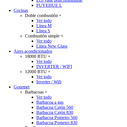
Eco valle policombustible
PUYEHUE L
Cocinas
Doble combustión
+
Ver todo
Línea M
Línea S
Combustión simple
+
Ver todo
Línea New Glass
Aires acondicionados
18000 BTU
+
Ver todo
INVERTER / WIFI
12000 BTU
+
Ver todo
Inverter / Wifi
Gourmet
Barbacoas
+
Ver todo
Barbacoa a gas
Barbacoa Cajón 560
Barbacoa Cajón 830
Barbacoa Pomeiro 560
Barbacoa Pomeiro 830