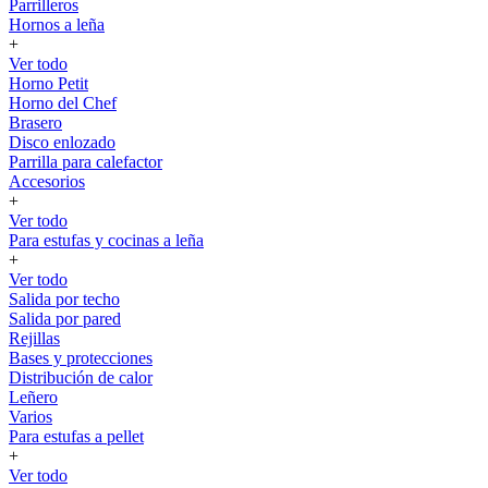
Parrilleros
Hornos a leña
+
Ver todo
Horno Petit
Horno del Chef
Brasero
Disco enlozado
Parrilla para calefactor
Accesorios
+
Ver todo
Para estufas y cocinas a leña
+
Ver todo
Salida por techo
Salida por pared
Rejillas
Bases y protecciones
Distribución de calor
Leñero
Varios
Para estufas a pellet
+
Ver todo