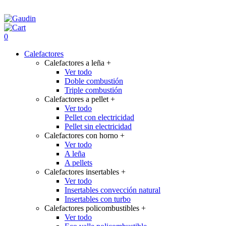
0
Calefactores
Calefactores a leña
+
Ver todo
Doble combustión
Triple combustión
Calefactores a pellet
+
Ver todo
Pellet con electricidad
Pellet sin electricidad
Calefactores con horno
+
Ver todo
A leña
A pellets
Calefactores insertables
+
Ver todo
Insertables convección natural
Insertables con turbo
Calefactores policombustibles
+
Ver todo