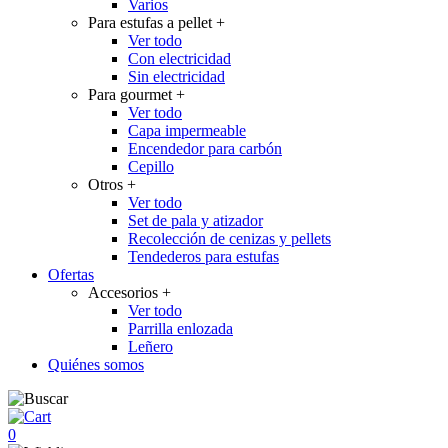
Varios
Para estufas a pellet
+
Ver todo
Con electricidad
Sin electricidad
Para gourmet
+
Ver todo
Capa impermeable
Encendedor para carbón
Cepillo
Otros
+
Ver todo
Set de pala y atizador
Recolección de cenizas y pellets
Tendederos para estufas
Ofertas
Accesorios
+
Ver todo
Parrilla enlozada
Leñero
Quiénes somos
0