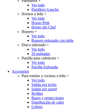
Parrilleros
+
Ver todo
Parrillero Gaucho
Hornos a leña
+
Ver todo
Horno Petit
Horno del Chef
Brasero
+
Ver todo
Brasero enlozado con tabla
Disco enlozado
+
Ver todo
20 pulgadas
Parrilla para calefactor
+
Ver todo
Parrilla Enlozada
Accesorios
Para estufas y cocinas a leña
+
Ver todo
Salida por techo
Salida por pared
Rejillas
Bases y protecciones
Distribución de calor
Leñero