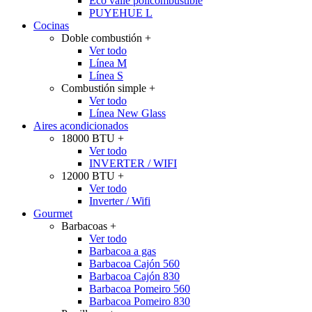
Eco valle policombustible
PUYEHUE L
Cocinas
Doble combustión
+
Ver todo
Línea M
Línea S
Combustión simple
+
Ver todo
Línea New Glass
Aires acondicionados
18000 BTU
+
Ver todo
INVERTER / WIFI
12000 BTU
+
Ver todo
Inverter / Wifi
Gourmet
Barbacoas
+
Ver todo
Barbacoa a gas
Barbacoa Cajón 560
Barbacoa Cajón 830
Barbacoa Pomeiro 560
Barbacoa Pomeiro 830