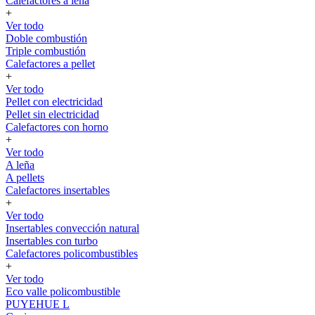
Calefactores a leña
+
Ver todo
Doble combustión
Triple combustión
Calefactores a pellet
+
Ver todo
Pellet con electricidad
Pellet sin electricidad
Calefactores con horno
+
Ver todo
A leña
A pellets
Calefactores insertables
+
Ver todo
Insertables convección natural
Insertables con turbo
Calefactores policombustibles
+
Ver todo
Eco valle policombustible
PUYEHUE L