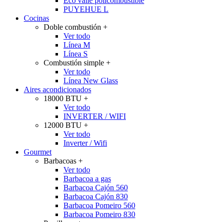
Eco valle policombustible
PUYEHUE L
Cocinas
Doble combustión
+
Ver todo
Línea M
Línea S
Combustión simple
+
Ver todo
Línea New Glass
Aires acondicionados
18000 BTU
+
Ver todo
INVERTER / WIFI
12000 BTU
+
Ver todo
Inverter / Wifi
Gourmet
Barbacoas
+
Ver todo
Barbacoa a gas
Barbacoa Cajón 560
Barbacoa Cajón 830
Barbacoa Pomeiro 560
Barbacoa Pomeiro 830