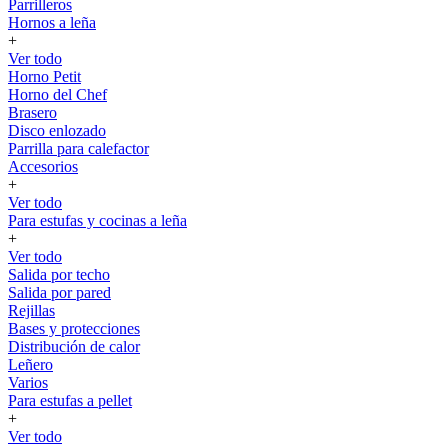
Parrilleros
Hornos a leña
+
Ver todo
Horno Petit
Horno del Chef
Brasero
Disco enlozado
Parrilla para calefactor
Accesorios
+
Ver todo
Para estufas y cocinas a leña
+
Ver todo
Salida por techo
Salida por pared
Rejillas
Bases y protecciones
Distribución de calor
Leñero
Varios
Para estufas a pellet
+
Ver todo