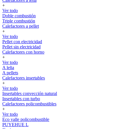
Calefactores a leña
+
Ver todo
Doble combustión
Triple combustión
Calefactores a pellet
+
Ver todo
Pellet con electricidad
Pellet sin electricidad
Calefactores con horno
+
Ver todo
A leña
A pellets
Calefactores insertables
+
Ver todo
Insertables convección natural
Insertables con turbo
Calefactores policombustibles
+
Ver todo
Eco valle policombustible
PUYEHUE L