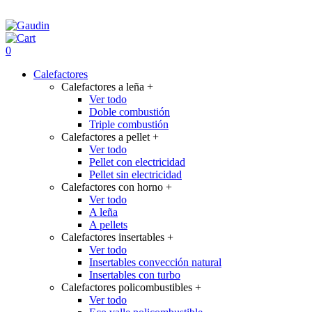
0
Calefactores
Calefactores a leña
+
Ver todo
Doble combustión
Triple combustión
Calefactores a pellet
+
Ver todo
Pellet con electricidad
Pellet sin electricidad
Calefactores con horno
+
Ver todo
A leña
A pellets
Calefactores insertables
+
Ver todo
Insertables convección natural
Insertables con turbo
Calefactores policombustibles
+
Ver todo