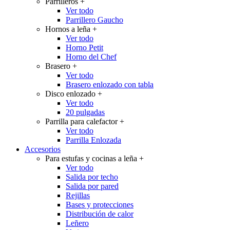
Parrilleros
+
Ver todo
Parrillero Gaucho
Hornos a leña
+
Ver todo
Horno Petit
Horno del Chef
Brasero
+
Ver todo
Brasero enlozado con tabla
Disco enlozado
+
Ver todo
20 pulgadas
Parrilla para calefactor
+
Ver todo
Parrilla Enlozada
Accesorios
Para estufas y cocinas a leña
+
Ver todo
Salida por techo
Salida por pared
Rejillas
Bases y protecciones
Distribución de calor
Leñero