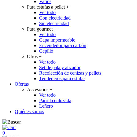
Varios
Para estufas a pellet
+
Ver todo
Con electricidad
Sin electricidad
Para gourmet
+
Ver todo
Capa impermeable
Encendedor para carbón
Cepillo
Otros
+
Ver todo
Set de pala y atizador
Recolección de cenizas y pellets
Tendederos para estufas
Ofertas
Accesorios
+
Ver todo
Parrilla enlozada
Leñero
Quiénes somos
0