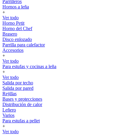
Parrilleros
Hornos a leña
+
Ver todo
Horno Petit
Horno del Chef
Brasero
Disco enlozado
Parrilla para calefactor
Accesorios
+
Ver todo
Para estufas y cocinas a leña
+
Ver todo
Salida por techo
Salida por pared
Rejillas
Bases y protecciones
Distribución de calor
Leñero
Varios
Para estufas a pellet
+
Ver todo