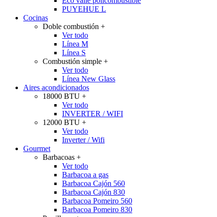
Eco valle policombustible
PUYEHUE L
Cocinas
Doble combustión
+
Ver todo
Línea M
Línea S
Combustión simple
+
Ver todo
Línea New Glass
Aires acondicionados
18000 BTU
+
Ver todo
INVERTER / WIFI
12000 BTU
+
Ver todo
Inverter / Wifi
Gourmet
Barbacoas
+
Ver todo
Barbacoa a gas
Barbacoa Cajón 560
Barbacoa Cajón 830
Barbacoa Pomeiro 560
Barbacoa Pomeiro 830