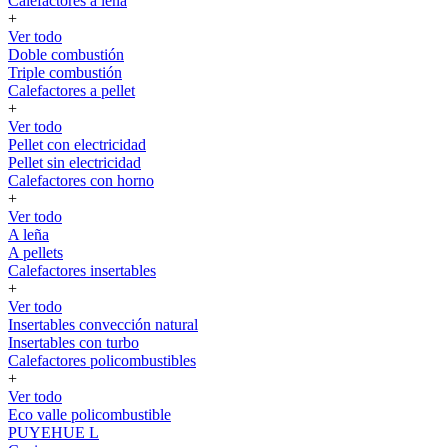
Calefactores a leña
+
Ver todo
Doble combustión
Triple combustión
Calefactores a pellet
+
Ver todo
Pellet con electricidad
Pellet sin electricidad
Calefactores con horno
+
Ver todo
A leña
A pellets
Calefactores insertables
+
Ver todo
Insertables convección natural
Insertables con turbo
Calefactores policombustibles
+
Ver todo
Eco valle policombustible
PUYEHUE L