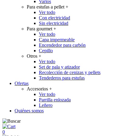
Varios
Para estufas a pellet
+
Ver todo
Con electricidad
Sin electricidad
Para gourmet
+
Ver todo
Capa impermeable
Encendedor para carbón
Cepillo
Otros
+
Ver todo
Set de pala y atizador
Recolección de cenizas y pellets
Tendederos para estufas
Ofertas
Accesorios
+
Ver todo
Parrilla enlozada
Leñero
Quiénes somos
0