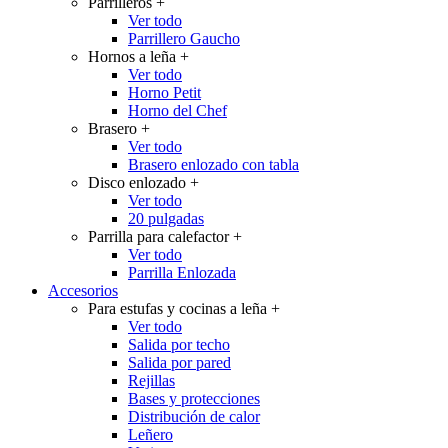
Parrilleros
+
Ver todo
Parrillero Gaucho
Hornos a leña
+
Ver todo
Horno Petit
Horno del Chef
Brasero
+
Ver todo
Brasero enlozado con tabla
Disco enlozado
+
Ver todo
20 pulgadas
Parrilla para calefactor
+
Ver todo
Parrilla Enlozada
Accesorios
Para estufas y cocinas a leña
+
Ver todo
Salida por techo
Salida por pared
Rejillas
Bases y protecciones
Distribución de calor
Leñero