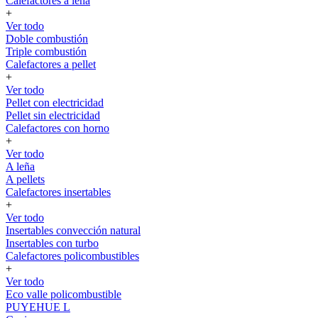
Calefactores a leña
+
Ver todo
Doble combustión
Triple combustión
Calefactores a pellet
+
Ver todo
Pellet con electricidad
Pellet sin electricidad
Calefactores con horno
+
Ver todo
A leña
A pellets
Calefactores insertables
+
Ver todo
Insertables convección natural
Insertables con turbo
Calefactores policombustibles
+
Ver todo
Eco valle policombustible
PUYEHUE L