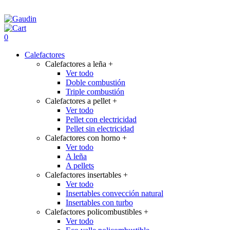
0
Calefactores
Calefactores a leña
+
Ver todo
Doble combustión
Triple combustión
Calefactores a pellet
+
Ver todo
Pellet con electricidad
Pellet sin electricidad
Calefactores con horno
+
Ver todo
A leña
A pellets
Calefactores insertables
+
Ver todo
Insertables convección natural
Insertables con turbo
Calefactores policombustibles
+
Ver todo