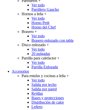
Parrilleros
+
Ver todo
Parrillero Gaucho
Hornos a leña
+
Ver todo
Horno Petit
Horno del Chef
Brasero
+
Ver todo
Brasero enlozado con tabla
Disco enlozado
+
Ver todo
20 pulgadas
Parrilla para calefactor
+
Ver todo
Parrilla Enlozada
Accesorios
Para estufas y cocinas a leña
+
Ver todo
Salida por techo
Salida por pared
Rejillas
Bases y protecciones
Distribución de calor
Leñero