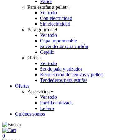
Varios
Para estufas a pellet
+
Ver todo
Con electricidad
Sin electricidad
Para gourmet
+
Ver todo
Capa impermeable
Encendedor para carbón
Cepillo
Otros
+
Ver todo
Set de pala y atizador
Recolección de cenizas y pellets
Tendederos para estufas
Ofertas
Accesorios
+
Ver todo
Parrilla enlozada
Leñero
Quiénes somos
0