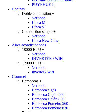
Eco valle policombustible
PUYEHUE L
Cocinas
Doble combustión
+
Ver todo
Línea M
Línea S
Combustión simple
+
Ver todo
Línea New Glass
Aires acondicionados
18000 BTU
+
Ver todo
INVERTER / WIFI
12000 BTU
+
Ver todo
Inverter / Wifi
Gourmet
Barbacoas
+
Ver todo
Barbacoa a gas
Barbacoa Cajón 560
Barbacoa Cajón 830
Barbacoa Pomeiro 560
Barbacoa Pomeiro 830