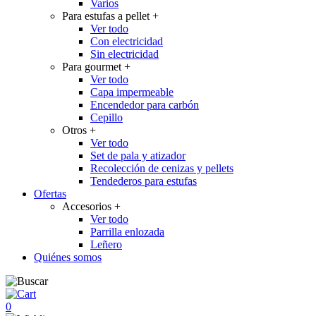
Varios
Para estufas a pellet
+
Ver todo
Con electricidad
Sin electricidad
Para gourmet
+
Ver todo
Capa impermeable
Encendedor para carbón
Cepillo
Otros
+
Ver todo
Set de pala y atizador
Recolección de cenizas y pellets
Tendederos para estufas
Ofertas
Accesorios
+
Ver todo
Parrilla enlozada
Leñero
Quiénes somos
0