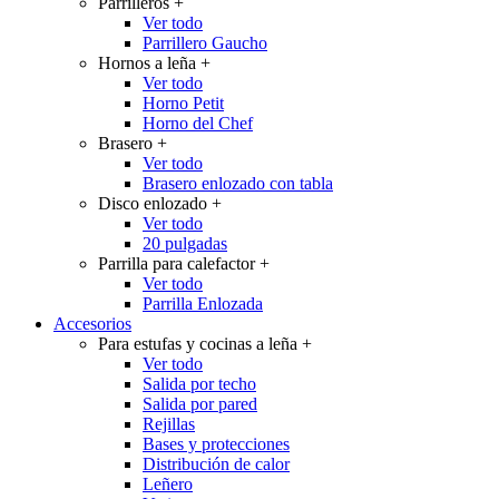
Parrilleros
+
Ver todo
Parrillero Gaucho
Hornos a leña
+
Ver todo
Horno Petit
Horno del Chef
Brasero
+
Ver todo
Brasero enlozado con tabla
Disco enlozado
+
Ver todo
20 pulgadas
Parrilla para calefactor
+
Ver todo
Parrilla Enlozada
Accesorios
Para estufas y cocinas a leña
+
Ver todo
Salida por techo
Salida por pared
Rejillas
Bases y protecciones
Distribución de calor
Leñero