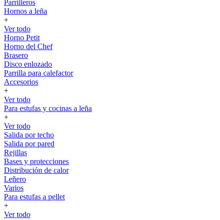
Parrilleros
Hornos a leña
+
Ver todo
Horno Petit
Horno del Chef
Brasero
Disco enlozado
Parrilla para calefactor
Accesorios
+
Ver todo
Para estufas y cocinas a leña
+
Ver todo
Salida por techo
Salida por pared
Rejillas
Bases y protecciones
Distribución de calor
Leñero
Varios
Para estufas a pellet
+
Ver todo