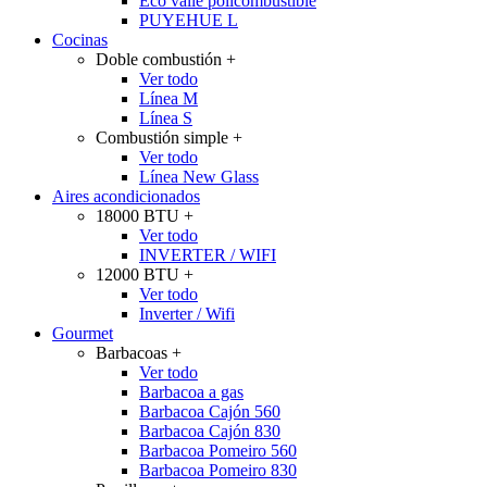
Eco valle policombustible
PUYEHUE L
Cocinas
Doble combustión
+
Ver todo
Línea M
Línea S
Combustión simple
+
Ver todo
Línea New Glass
Aires acondicionados
18000 BTU
+
Ver todo
INVERTER / WIFI
12000 BTU
+
Ver todo
Inverter / Wifi
Gourmet
Barbacoas
+
Ver todo
Barbacoa a gas
Barbacoa Cajón 560
Barbacoa Cajón 830
Barbacoa Pomeiro 560
Barbacoa Pomeiro 830