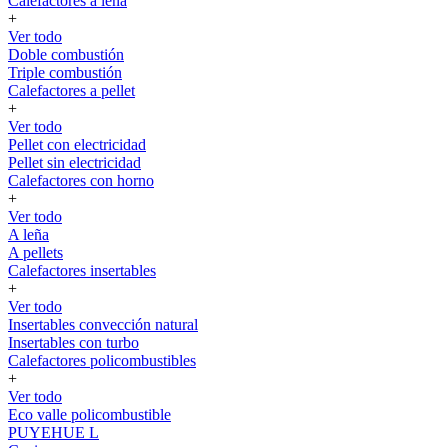
Calefactores a leña
+
Ver todo
Doble combustión
Triple combustión
Calefactores a pellet
+
Ver todo
Pellet con electricidad
Pellet sin electricidad
Calefactores con horno
+
Ver todo
A leña
A pellets
Calefactores insertables
+
Ver todo
Insertables convección natural
Insertables con turbo
Calefactores policombustibles
+
Ver todo
Eco valle policombustible
PUYEHUE L