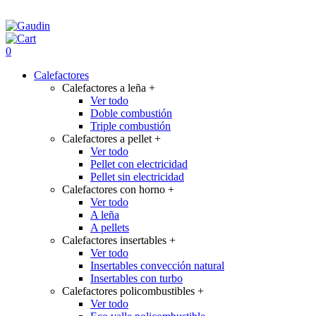
0
Calefactores
Calefactores a leña
+
Ver todo
Doble combustión
Triple combustión
Calefactores a pellet
+
Ver todo
Pellet con electricidad
Pellet sin electricidad
Calefactores con horno
+
Ver todo
A leña
A pellets
Calefactores insertables
+
Ver todo
Insertables convección natural
Insertables con turbo
Calefactores policombustibles
+
Ver todo