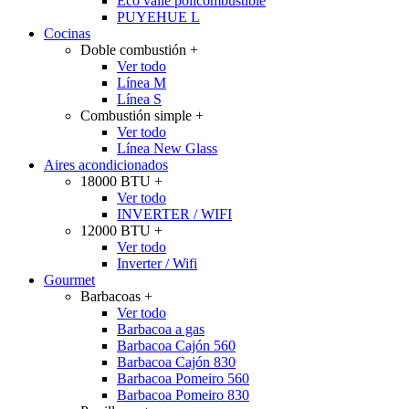
Eco valle policombustible
PUYEHUE L
Cocinas
Doble combustión
+
Ver todo
Línea M
Línea S
Combustión simple
+
Ver todo
Línea New Glass
Aires acondicionados
18000 BTU
+
Ver todo
INVERTER / WIFI
12000 BTU
+
Ver todo
Inverter / Wifi
Gourmet
Barbacoas
+
Ver todo
Barbacoa a gas
Barbacoa Cajón 560
Barbacoa Cajón 830
Barbacoa Pomeiro 560
Barbacoa Pomeiro 830