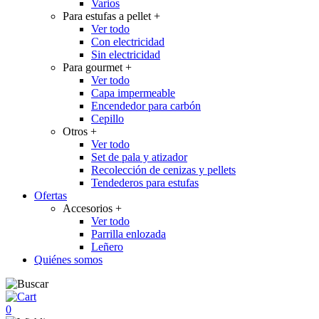
Varios
Para estufas a pellet
+
Ver todo
Con electricidad
Sin electricidad
Para gourmet
+
Ver todo
Capa impermeable
Encendedor para carbón
Cepillo
Otros
+
Ver todo
Set de pala y atizador
Recolección de cenizas y pellets
Tendederos para estufas
Ofertas
Accesorios
+
Ver todo
Parrilla enlozada
Leñero
Quiénes somos
0