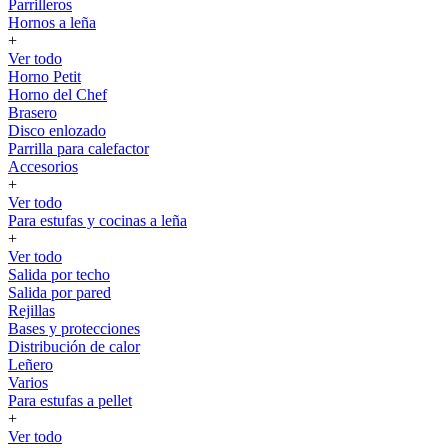
Parrilleros
Hornos a leña
+
Ver todo
Horno Petit
Horno del Chef
Brasero
Disco enlozado
Parrilla para calefactor
Accesorios
+
Ver todo
Para estufas y cocinas a leña
+
Ver todo
Salida por techo
Salida por pared
Rejillas
Bases y protecciones
Distribución de calor
Leñero
Varios
Para estufas a pellet
+
Ver todo