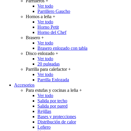
Parrilleros
+
Ver todo
Parrillero Gaucho
Hornos a leña
+
Ver todo
Horno Petit
Horno del Chef
Brasero
+
Ver todo
Brasero enlozado con tabla
Disco enlozado
+
Ver todo
20 pulgadas
Parrilla para calefactor
+
Ver todo
Parrilla Enlozada
Accesorios
Para estufas y cocinas a leña
+
Ver todo
Salida por techo
Salida por pared
Rejillas
Bases y protecciones
Distribución de calor
Leñero