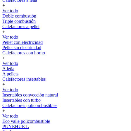
Calefactores a leña
+
Ver todo
Doble combustión
Triple combustión
Calefactores a pellet
+
Ver todo
Pellet con electricidad
Pellet sin electricidad
Calefactores con horno
+
Ver todo
A leña
A pellets
Calefactores insertables
+
Ver todo
Insertables convección natural
Insertables con turbo
Calefactores policombustibles
+
Ver todo
Eco valle policombustible
PUYEHUE L