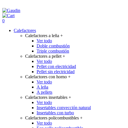
0
Calefactores
Calefactores a leña
+
Ver todo
Doble combustión
Triple combustión
Calefactores a pellet
+
Ver todo
Pellet con electricidad
Pellet sin electricidad
Calefactores con horno
+
Ver todo
A leña
A pellets
Calefactores insertables
+
Ver todo
Insertables convección natural
Insertables con turbo
Calefactores policombustibles
+
Ver todo