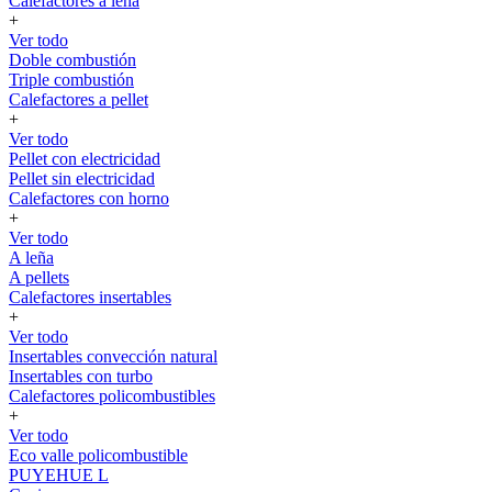
Calefactores a leña
+
Ver todo
Doble combustión
Triple combustión
Calefactores a pellet
+
Ver todo
Pellet con electricidad
Pellet sin electricidad
Calefactores con horno
+
Ver todo
A leña
A pellets
Calefactores insertables
+
Ver todo
Insertables convección natural
Insertables con turbo
Calefactores policombustibles
+
Ver todo
Eco valle policombustible
PUYEHUE L