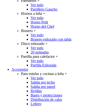
Parrilleros
+
Ver todo
Parrillero Gaucho
Hornos a leña
+
Ver todo
Horno Petit
Horno del Chef
Brasero
+
Ver todo
Brasero enlozado con tabla
Disco enlozado
+
Ver todo
20 pulgadas
Parrilla para calefactor
+
Ver todo
Parrilla Enlozada
Accesorios
Para estufas y cocinas a leña
+
Ver todo
Salida por techo
Salida por pared
Rejillas
Bases y protecciones
Distribución de calor
Leñero