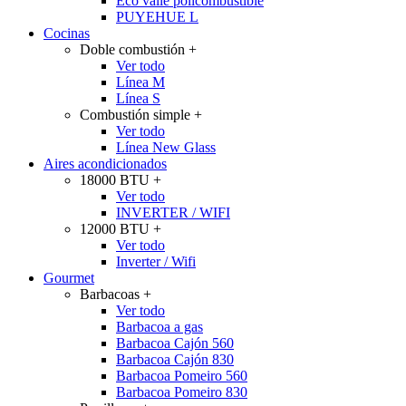
Eco valle policombustible
PUYEHUE L
Cocinas
Doble combustión
+
Ver todo
Línea M
Línea S
Combustión simple
+
Ver todo
Línea New Glass
Aires acondicionados
18000 BTU
+
Ver todo
INVERTER / WIFI
12000 BTU
+
Ver todo
Inverter / Wifi
Gourmet
Barbacoas
+
Ver todo
Barbacoa a gas
Barbacoa Cajón 560
Barbacoa Cajón 830
Barbacoa Pomeiro 560
Barbacoa Pomeiro 830