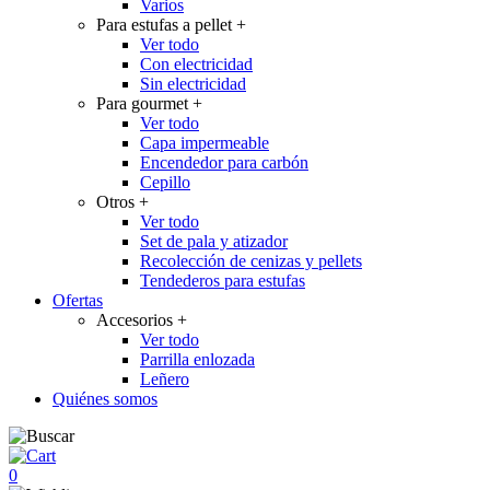
Varios
Para estufas a pellet
+
Ver todo
Con electricidad
Sin electricidad
Para gourmet
+
Ver todo
Capa impermeable
Encendedor para carbón
Cepillo
Otros
+
Ver todo
Set de pala y atizador
Recolección de cenizas y pellets
Tendederos para estufas
Ofertas
Accesorios
+
Ver todo
Parrilla enlozada
Leñero
Quiénes somos
0