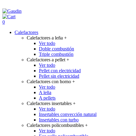
0
Calefactores
Calefactores a leña
+
Ver todo
Doble combustión
Triple combustión
Calefactores a pellet
+
Ver todo
Pellet con electricidad
Pellet sin electricidad
Calefactores con horno
+
Ver todo
A leña
A pellets
Calefactores insertables
+
Ver todo
Insertables convección natural
Insertables con turbo
Calefactores policombustibles
+
Ver todo