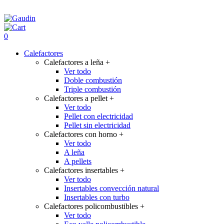
0
Calefactores
Calefactores a leña
+
Ver todo
Doble combustión
Triple combustión
Calefactores a pellet
+
Ver todo
Pellet con electricidad
Pellet sin electricidad
Calefactores con horno
+
Ver todo
A leña
A pellets
Calefactores insertables
+
Ver todo
Insertables convección natural
Insertables con turbo
Calefactores policombustibles
+
Ver todo