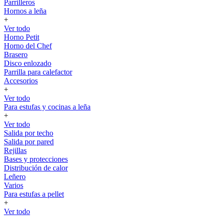
Parrilleros
Hornos a leña
+
Ver todo
Horno Petit
Horno del Chef
Brasero
Disco enlozado
Parrilla para calefactor
Accesorios
+
Ver todo
Para estufas y cocinas a leña
+
Ver todo
Salida por techo
Salida por pared
Rejillas
Bases y protecciones
Distribución de calor
Leñero
Varios
Para estufas a pellet
+
Ver todo