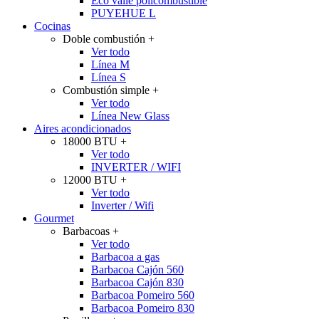
Eco valle policombustible
PUYEHUE L
Cocinas
Doble combustión
+
Ver todo
Línea M
Línea S
Combustión simple
+
Ver todo
Línea New Glass
Aires acondicionados
18000 BTU
+
Ver todo
INVERTER / WIFI
12000 BTU
+
Ver todo
Inverter / Wifi
Gourmet
Barbacoas
+
Ver todo
Barbacoa a gas
Barbacoa Cajón 560
Barbacoa Cajón 830
Barbacoa Pomeiro 560
Barbacoa Pomeiro 830