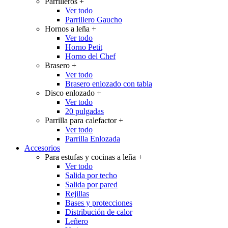
Parrilleros
+
Ver todo
Parrillero Gaucho
Hornos a leña
+
Ver todo
Horno Petit
Horno del Chef
Brasero
+
Ver todo
Brasero enlozado con tabla
Disco enlozado
+
Ver todo
20 pulgadas
Parrilla para calefactor
+
Ver todo
Parrilla Enlozada
Accesorios
Para estufas y cocinas a leña
+
Ver todo
Salida por techo
Salida por pared
Rejillas
Bases y protecciones
Distribución de calor
Leñero