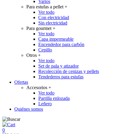
Varios
Para estufas a pellet
+
Ver todo
Con electricidad
Sin electricidad
Para gourmet
+
Ver todo
Capa impermeable
Encendedor para carbón
Cepillo
Otros
+
Ver todo
Set de pala y atizador
Recolección de cenizas y pellets
Tendederos para estufas
Ofertas
Accesorios
+
Ver todo
Parrilla enlozada
Leñero
Quiénes somos
0