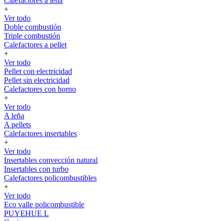
Calefactores a leña
+
Ver todo
Doble combustión
Triple combustión
Calefactores a pellet
+
Ver todo
Pellet con electricidad
Pellet sin electricidad
Calefactores con horno
+
Ver todo
A leña
A pellets
Calefactores insertables
+
Ver todo
Insertables convección natural
Insertables con turbo
Calefactores policombustibles
+
Ver todo
Eco valle policombustible
PUYEHUE L