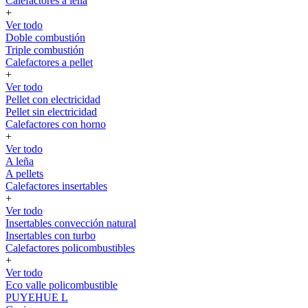
Calefactores a leña
+
Ver todo
Doble combustión
Triple combustión
Calefactores a pellet
+
Ver todo
Pellet con electricidad
Pellet sin electricidad
Calefactores con horno
+
Ver todo
A leña
A pellets
Calefactores insertables
+
Ver todo
Insertables convección natural
Insertables con turbo
Calefactores policombustibles
+
Ver todo
Eco valle policombustible
PUYEHUE L