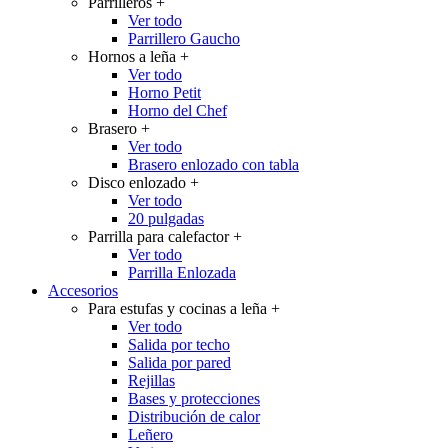
Parrilleros
+
Ver todo
Parrillero Gaucho
Hornos a leña
+
Ver todo
Horno Petit
Horno del Chef
Brasero
+
Ver todo
Brasero enlozado con tabla
Disco enlozado
+
Ver todo
20 pulgadas
Parrilla para calefactor
+
Ver todo
Parrilla Enlozada
Accesorios
Para estufas y cocinas a leña
+
Ver todo
Salida por techo
Salida por pared
Rejillas
Bases y protecciones
Distribución de calor
Leñero