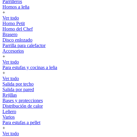
Parrilleros
Hornos a leña
+
Ver todo
Horno Petit
Horno del Chef
Brasero
Disco enlozado
Parrilla para calefactor
Accesorios
+
Ver todo
Para estufas y cocinas a leña
+
Ver todo
Salida por techo
Salida por pared
Rejillas
Bases y protecciones
Distribución de calor
Leñero
Varios
Para estufas a pellet
+
Ver todo