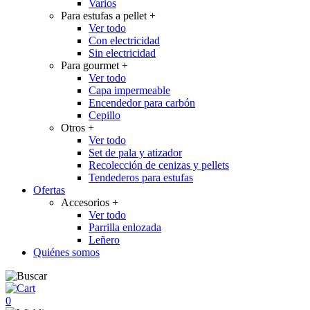
Varios
Para estufas a pellet
+
Ver todo
Con electricidad
Sin electricidad
Para gourmet
+
Ver todo
Capa impermeable
Encendedor para carbón
Cepillo
Otros
+
Ver todo
Set de pala y atizador
Recolección de cenizas y pellets
Tendederos para estufas
Ofertas
Accesorios
+
Ver todo
Parrilla enlozada
Leñero
Quiénes somos
0