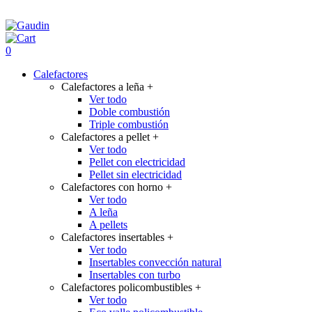
0
Calefactores
Calefactores a leña
+
Ver todo
Doble combustión
Triple combustión
Calefactores a pellet
+
Ver todo
Pellet con electricidad
Pellet sin electricidad
Calefactores con horno
+
Ver todo
A leña
A pellets
Calefactores insertables
+
Ver todo
Insertables convección natural
Insertables con turbo
Calefactores policombustibles
+
Ver todo