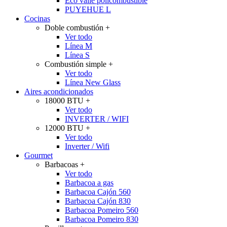
Eco valle policombustible
PUYEHUE L
Cocinas
Doble combustión
+
Ver todo
Línea M
Línea S
Combustión simple
+
Ver todo
Línea New Glass
Aires acondicionados
18000 BTU
+
Ver todo
INVERTER / WIFI
12000 BTU
+
Ver todo
Inverter / Wifi
Gourmet
Barbacoas
+
Ver todo
Barbacoa a gas
Barbacoa Cajón 560
Barbacoa Cajón 830
Barbacoa Pomeiro 560
Barbacoa Pomeiro 830