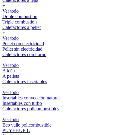
Calefactores a leña
+
Ver todo
Doble combustión
Triple combustión
Calefactores a pellet
+
Ver todo
Pellet con electricidad
Pellet sin electricidad
Calefactores con horno
+
Ver todo
A leña
A pellets
Calefactores insertables
+
Ver todo
Insertables convección natural
Insertables con turbo
Calefactores policombustibles
+
Ver todo
Eco valle policombustible
PUYEHUE L