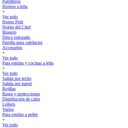
Parrilleros
Hornos a leña
+
Ver todo
Horno Petit
Horno del Chef
Brasero
Disco enlozado
Parrilla para calefactor
Accesorios
+
Ver todo
Para estufas y cocinas a leña
+
Ver todo
Salida por techo
Salida por pared
Rejillas
Bases y protecciones
Distribución de calor
Leñero
Varios
Para estufas a pellet
+
Ver todo