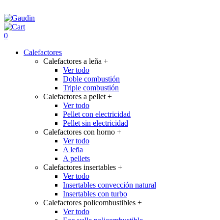
0
Calefactores
Calefactores a leña
+
Ver todo
Doble combustión
Triple combustión
Calefactores a pellet
+
Ver todo
Pellet con electricidad
Pellet sin electricidad
Calefactores con horno
+
Ver todo
A leña
A pellets
Calefactores insertables
+
Ver todo
Insertables convección natural
Insertables con turbo
Calefactores policombustibles
+
Ver todo