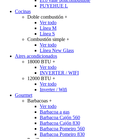
Eco valle policombustible
PUYEHUE L
Cocinas
Doble combustión
+
Ver todo
Línea M
Línea S
Combustión simple
+
Ver todo
Línea New Glass
Aires acondicionados
18000 BTU
+
Ver todo
INVERTER / WIFI
12000 BTU
+
Ver todo
Inverter / Wifi
Gourmet
Barbacoas
+
Ver todo
Barbacoa a gas
Barbacoa Cajón 560
Barbacoa Cajón 830
Barbacoa Pomeiro 560
Barbacoa Pomeiro 830