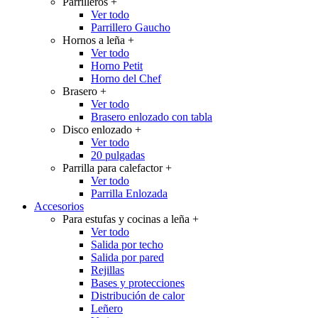
Parrilleros
+
Ver todo
Parrillero Gaucho
Hornos a leña
+
Ver todo
Horno Petit
Horno del Chef
Brasero
+
Ver todo
Brasero enlozado con tabla
Disco enlozado
+
Ver todo
20 pulgadas
Parrilla para calefactor
+
Ver todo
Parrilla Enlozada
Accesorios
Para estufas y cocinas a leña
+
Ver todo
Salida por techo
Salida por pared
Rejillas
Bases y protecciones
Distribución de calor
Leñero