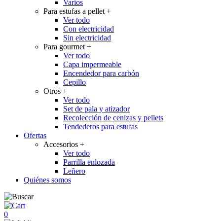
Varios
Para estufas a pellet
+
Ver todo
Con electricidad
Sin electricidad
Para gourmet
+
Ver todo
Capa impermeable
Encendedor para carbón
Cepillo
Otros
+
Ver todo
Set de pala y atizador
Recolección de cenizas y pellets
Tendederos para estufas
Ofertas
Accesorios
+
Ver todo
Parrilla enlozada
Leñero
Quiénes somos
0