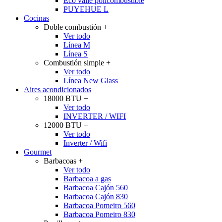
Eco valle policombustible
PUYEHUE L
Cocinas
Doble combustión
+
Ver todo
Línea M
Línea S
Combustión simple
+
Ver todo
Línea New Glass
Aires acondicionados
18000 BTU
+
Ver todo
INVERTER / WIFI
12000 BTU
+
Ver todo
Inverter / Wifi
Gourmet
Barbacoas
+
Ver todo
Barbacoa a gas
Barbacoa Cajón 560
Barbacoa Cajón 830
Barbacoa Pomeiro 560
Barbacoa Pomeiro 830