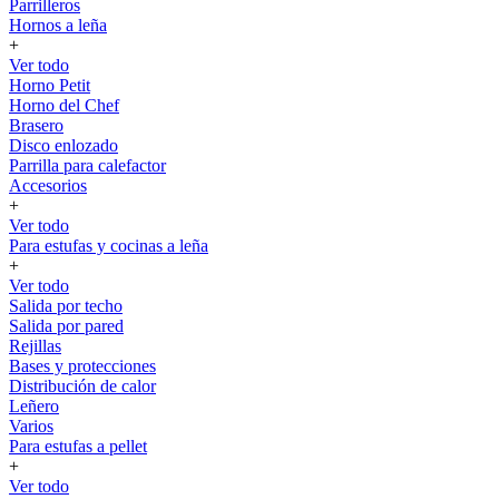
Parrilleros
Hornos a leña
+
Ver todo
Horno Petit
Horno del Chef
Brasero
Disco enlozado
Parrilla para calefactor
Accesorios
+
Ver todo
Para estufas y cocinas a leña
+
Ver todo
Salida por techo
Salida por pared
Rejillas
Bases y protecciones
Distribución de calor
Leñero
Varios
Para estufas a pellet
+
Ver todo