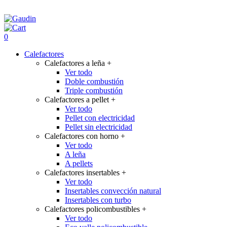
0
Calefactores
Calefactores a leña
+
Ver todo
Doble combustión
Triple combustión
Calefactores a pellet
+
Ver todo
Pellet con electricidad
Pellet sin electricidad
Calefactores con horno
+
Ver todo
A leña
A pellets
Calefactores insertables
+
Ver todo
Insertables convección natural
Insertables con turbo
Calefactores policombustibles
+
Ver todo