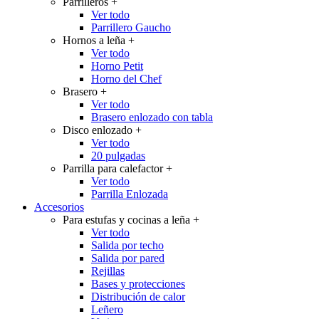
Parrilleros
+
Ver todo
Parrillero Gaucho
Hornos a leña
+
Ver todo
Horno Petit
Horno del Chef
Brasero
+
Ver todo
Brasero enlozado con tabla
Disco enlozado
+
Ver todo
20 pulgadas
Parrilla para calefactor
+
Ver todo
Parrilla Enlozada
Accesorios
Para estufas y cocinas a leña
+
Ver todo
Salida por techo
Salida por pared
Rejillas
Bases y protecciones
Distribución de calor
Leñero