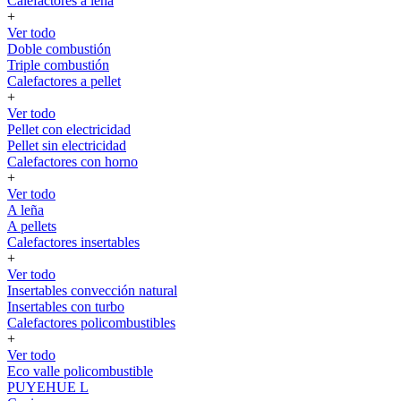
Calefactores a leña
+
Ver todo
Doble combustión
Triple combustión
Calefactores a pellet
+
Ver todo
Pellet con electricidad
Pellet sin electricidad
Calefactores con horno
+
Ver todo
A leña
A pellets
Calefactores insertables
+
Ver todo
Insertables convección natural
Insertables con turbo
Calefactores policombustibles
+
Ver todo
Eco valle policombustible
PUYEHUE L