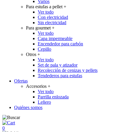
Varios
Para estufas a pellet
+
Ver todo
Con electricidad
Sin electricidad
Para gourmet
+
Ver todo
Capa impermeable
Encendedor para carbón
Cepillo
Otros
+
Ver todo
Set de pala y atizador
Recolección de cenizas y pellets
Tendederos para estufas
Ofertas
Accesorios
+
Ver todo
Parrilla enlozada
Leñero
Quiénes somos
0