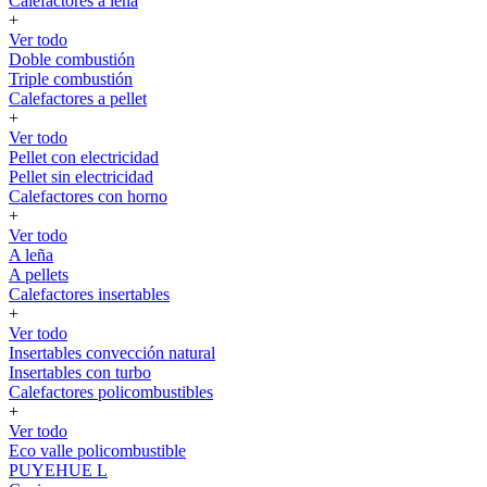
Calefactores a leña
+
Ver todo
Doble combustión
Triple combustión
Calefactores a pellet
+
Ver todo
Pellet con electricidad
Pellet sin electricidad
Calefactores con horno
+
Ver todo
A leña
A pellets
Calefactores insertables
+
Ver todo
Insertables convección natural
Insertables con turbo
Calefactores policombustibles
+
Ver todo
Eco valle policombustible
PUYEHUE L