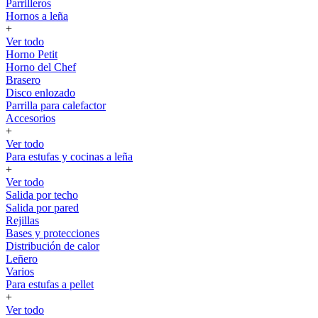
Parrilleros
Hornos a leña
+
Ver todo
Horno Petit
Horno del Chef
Brasero
Disco enlozado
Parrilla para calefactor
Accesorios
+
Ver todo
Para estufas y cocinas a leña
+
Ver todo
Salida por techo
Salida por pared
Rejillas
Bases y protecciones
Distribución de calor
Leñero
Varios
Para estufas a pellet
+
Ver todo