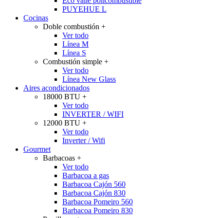
Eco valle policombustible
PUYEHUE L
Cocinas
Doble combustión
+
Ver todo
Línea M
Línea S
Combustión simple
+
Ver todo
Línea New Glass
Aires acondicionados
18000 BTU
+
Ver todo
INVERTER / WIFI
12000 BTU
+
Ver todo
Inverter / Wifi
Gourmet
Barbacoas
+
Ver todo
Barbacoa a gas
Barbacoa Cajón 560
Barbacoa Cajón 830
Barbacoa Pomeiro 560
Barbacoa Pomeiro 830