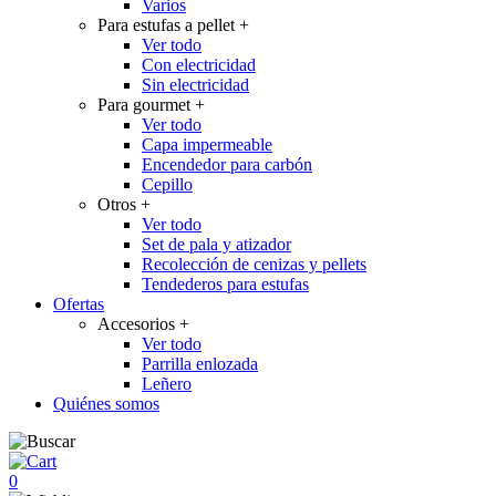
Varios
Para estufas a pellet
+
Ver todo
Con electricidad
Sin electricidad
Para gourmet
+
Ver todo
Capa impermeable
Encendedor para carbón
Cepillo
Otros
+
Ver todo
Set de pala y atizador
Recolección de cenizas y pellets
Tendederos para estufas
Ofertas
Accesorios
+
Ver todo
Parrilla enlozada
Leñero
Quiénes somos
0