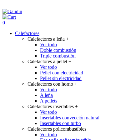
0
Calefactores
Calefactores a leña
+
Ver todo
Doble combustión
Triple combustión
Calefactores a pellet
+
Ver todo
Pellet con electricidad
Pellet sin electricidad
Calefactores con horno
+
Ver todo
A leña
A pellets
Calefactores insertables
+
Ver todo
Insertables convección natural
Insertables con turbo
Calefactores policombustibles
+
Ver todo