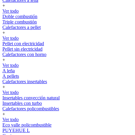
Calefactores a leña
+
Ver todo
Doble combustión
Triple combustión
Calefactores a pellet
+
Ver todo
Pellet con electricidad
Pellet sin electricidad
Calefactores con horno
+
Ver todo
A leña
A pellets
Calefactores insertables
+
Ver todo
Insertables convección natural
Insertables con turbo
Calefactores policombustibles
+
Ver todo
Eco valle policombustible
PUYEHUE L