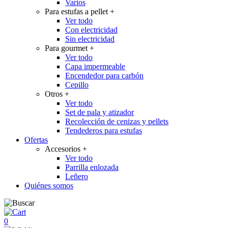
Varios
Para estufas a pellet
+
Ver todo
Con electricidad
Sin electricidad
Para gourmet
+
Ver todo
Capa impermeable
Encendedor para carbón
Cepillo
Otros
+
Ver todo
Set de pala y atizador
Recolección de cenizas y pellets
Tendederos para estufas
Ofertas
Accesorios
+
Ver todo
Parrilla enlozada
Leñero
Quiénes somos
0