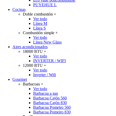
Eco valle policombustible
PUYEHUE L
Cocinas
Doble combustión
+
Ver todo
Línea M
Línea S
Combustión simple
+
Ver todo
Línea New Glass
Aires acondicionados
18000 BTU
+
Ver todo
INVERTER / WIFI
12000 BTU
+
Ver todo
Inverter / Wifi
Gourmet
Barbacoas
+
Ver todo
Barbacoa a gas
Barbacoa Cajón 560
Barbacoa Cajón 830
Barbacoa Pomeiro 560
Barbacoa Pomeiro 830