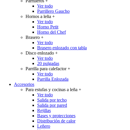
Parrilleros
+
Ver todo
Parrillero Gaucho
Hornos a leña
+
Ver todo
Horno Petit
Horno del Chef
Brasero
+
Ver todo
Brasero enlozado con tabla
Disco enlozado
+
Ver todo
20 pulgadas
Parrilla para calefactor
+
Ver todo
Parrilla Enlozada
Accesorios
Para estufas y cocinas a leña
+
Ver todo
Salida por techo
Salida por pared
Rejillas
Bases y protecciones
Distribución de calor
Leñero