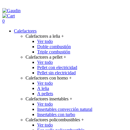
0
Calefactores
Calefactores a leña
+
Ver todo
Doble combustión
Triple combustión
Calefactores a pellet
+
Ver todo
Pellet con electricidad
Pellet sin electricidad
Calefactores con horno
+
Ver todo
A leña
A pellets
Calefactores insertables
+
Ver todo
Insertables convección natural
Insertables con turbo
Calefactores policombustibles
+
Ver todo