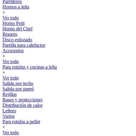
Parrilleros
Hornos a leña
+
Ver todo
Horno Petit
Horno del Chef
Brasero
Disco enlozado
Parrilla para calefactor
Accesorios
+
Ver todo
Para estufas y cocinas a leña
+
Ver todo
Salida por techo
Salida por pared
Rejillas
Bases y protecciones
Distribución de calor
Leñero
Varios
Para estufas a pellet
+
Ver todo