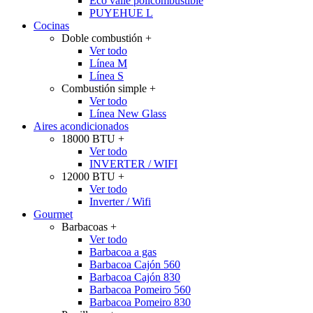
Eco valle policombustible
PUYEHUE L
Cocinas
Doble combustión
+
Ver todo
Línea M
Línea S
Combustión simple
+
Ver todo
Línea New Glass
Aires acondicionados
18000 BTU
+
Ver todo
INVERTER / WIFI
12000 BTU
+
Ver todo
Inverter / Wifi
Gourmet
Barbacoas
+
Ver todo
Barbacoa a gas
Barbacoa Cajón 560
Barbacoa Cajón 830
Barbacoa Pomeiro 560
Barbacoa Pomeiro 830