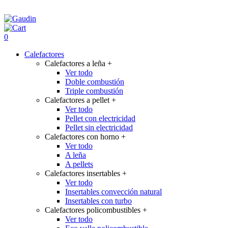
0
Calefactores
Calefactores a leña
+
Ver todo
Doble combustión
Triple combustión
Calefactores a pellet
+
Ver todo
Pellet con electricidad
Pellet sin electricidad
Calefactores con horno
+
Ver todo
A leña
A pellets
Calefactores insertables
+
Ver todo
Insertables convección natural
Insertables con turbo
Calefactores policombustibles
+
Ver todo