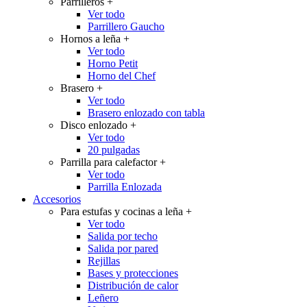
Parrilleros
+
Ver todo
Parrillero Gaucho
Hornos a leña
+
Ver todo
Horno Petit
Horno del Chef
Brasero
+
Ver todo
Brasero enlozado con tabla
Disco enlozado
+
Ver todo
20 pulgadas
Parrilla para calefactor
+
Ver todo
Parrilla Enlozada
Accesorios
Para estufas y cocinas a leña
+
Ver todo
Salida por techo
Salida por pared
Rejillas
Bases y protecciones
Distribución de calor
Leñero