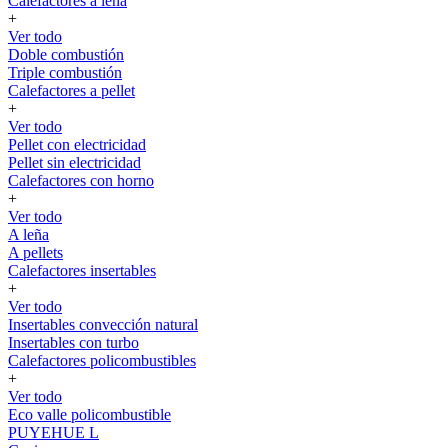
Calefactores a leña
+
Ver todo
Doble combustión
Triple combustión
Calefactores a pellet
+
Ver todo
Pellet con electricidad
Pellet sin electricidad
Calefactores con horno
+
Ver todo
A leña
A pellets
Calefactores insertables
+
Ver todo
Insertables convección natural
Insertables con turbo
Calefactores policombustibles
+
Ver todo
Eco valle policombustible
PUYEHUE L