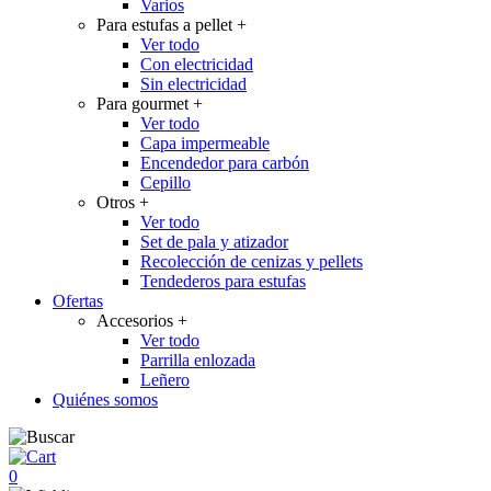
Varios
Para estufas a pellet
+
Ver todo
Con electricidad
Sin electricidad
Para gourmet
+
Ver todo
Capa impermeable
Encendedor para carbón
Cepillo
Otros
+
Ver todo
Set de pala y atizador
Recolección de cenizas y pellets
Tendederos para estufas
Ofertas
Accesorios
+
Ver todo
Parrilla enlozada
Leñero
Quiénes somos
0